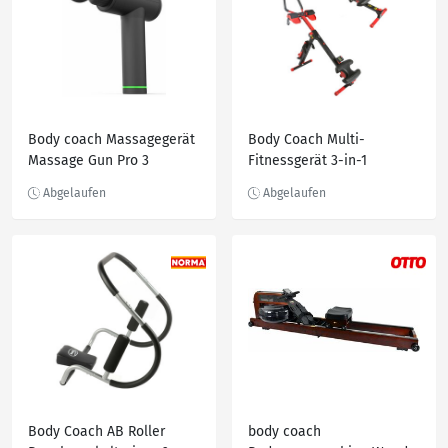
Body coach Massagegerät
Body Coach Multi-
Massage Gun Pro 3
Fitnessgerät 3-in-1
kabellose Akku
Rudergerät Tube und AB
Massagepistole für den
Bauchmuskel-Trainer
ganzen Körper, Set 6-tlg.,
Vibration Massagegerät
mit 4 Aufsätzen, Schwarz
Body Coach AB Roller
body coach