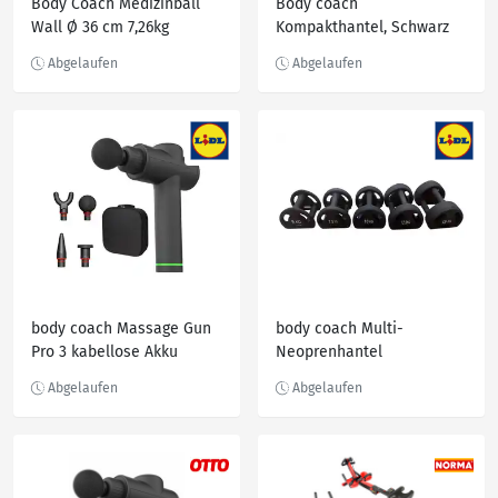
Body Coach Medizinball
Body coach
Wall Ø 36 cm 7,26kg
Kompakthantel, Schwarz
Gewichtsball robuster PU
Trainingsball soft
body coach Massage Gun
body coach Multi-
Pro 3 kabellose Akku
Neoprenhantel
Massagepistole Vibration-
Massagerät Ganzkörper