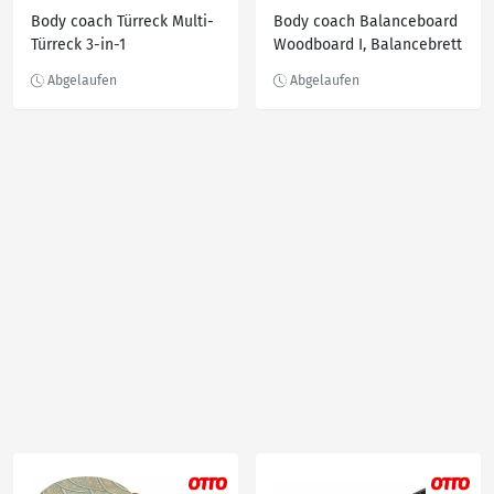
Body coach Türreck Multi-
Body coach Balanceboard
Türreck 3-in-1
Woodboard I, Balancebrett
Trainingsgerät,
aus mehrlagigen
multifunktional, 3
Ahornholz, Rolle aus Kork,
Fitnessgeräte in einem,
Braun
Blau|schwarz