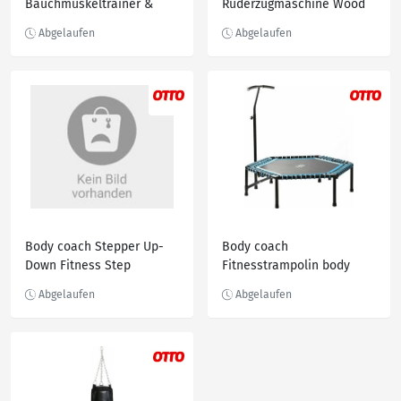
Bauchmuskeltrainer &
Ruderzugmaschine Wood
Rückentrainer mit Hand-
Champion II Rower, extra
Griffen
großer Wassertank,
platzsparend faltbar
Body coach Stepper Up-
Body coach
Down Fitness Step
Fitnesstrampolin body
Hometrainer Stepper mit
coach Fitness-Trampolin
Haltegriff, Silberfarben
Â»Jump & FitÂ« 6-eckig, Ø
127 cm, Schwarz