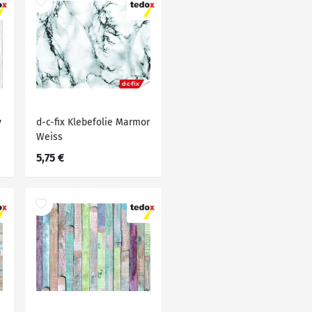
y
d-c-fix Klebefolie Marmor
Weiss
5,75 €