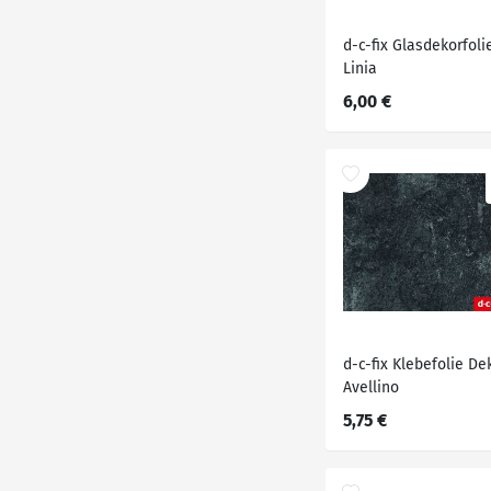
d-c-fix Glasdekorfoli
Linia
6,00 €
d-c-fix Klebefolie De
Avellino
5,75 €