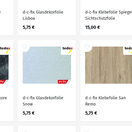
e
d-c-fix Glasdekorfolie
d-c-fix Klebefolie Spiege
Lisboa
Sichtschutzfolie
5,75 €
15,00 €
kore
d-c-fix Glasdekorfolie
d-c-fix Klebefolie San
Snow
Remo
5,75 €
5,75 €