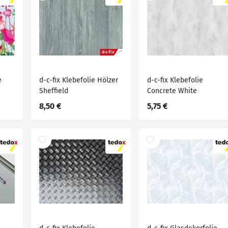
e
d-c-fix Klebefolie Hölzer
d-c-fix Klebefolie
Sheffield
Concrete White
8,50 €
5,75 €