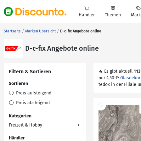
Händler
Themen
Mark
Startseite
Marken Übersicht
D-c-fix Angebote online
D-c-fix Angebote online
Filtern & Sortieren
🔥 Es gibt aktuell
113
nur 4,50 €:
Glasdekorf
Sortieren
tedox in der Filiale 
Preis aufsteigend
Preis absteigend
Kategorien
Freizeit & Hobby
Händler