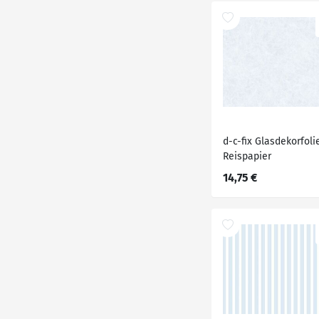
d-c-fix Glasdekorfoli
Reispapier
14,75 €