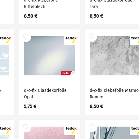
d-c-fix Klebefolie
d-c-fix Glasdekorfolie
Riffelblech
Tara
8,50 €
8,50 €
e
d-c-fix Glasdekorfolie
d-c-fix Klebefolie Marmo
Opal
Romeo
5,75 €
8,50 €