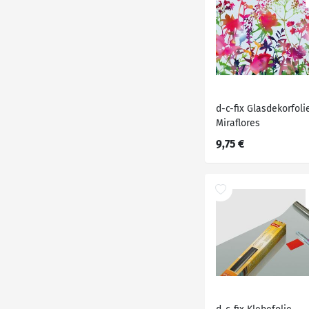
d-c-fix Glasdekorfoli
Miraflores
9,75 €