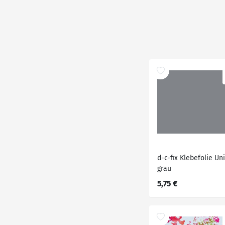
d-c-fix Klebefolie Uni
grau
5,75 €