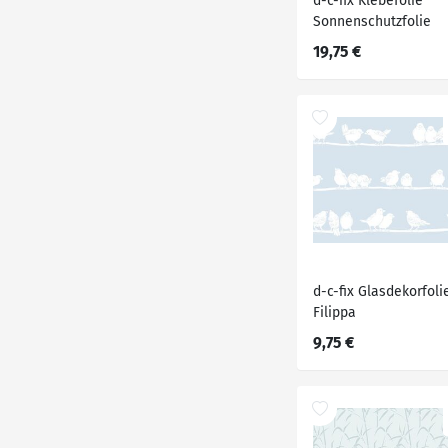
d-c-fix Klebefolie
Sonnenschutzfolie
19,75 €
d-c-fix Glasdekorfoli
Filippa
9,75 €