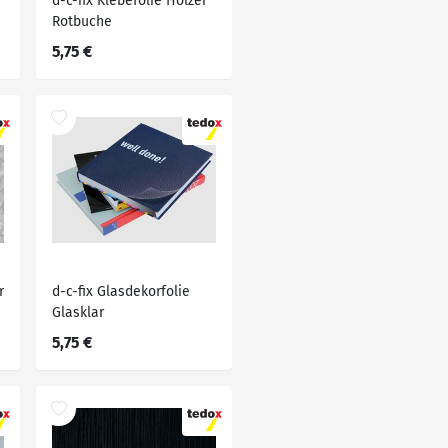
d-c-fix Klebefolie Hölzer
Rotbuche
5,75 €
r
d-c-fix Glasdekorfolie
Glasklar
5,75 €