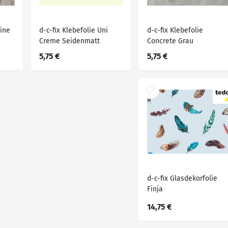
eine
d-c-fix Klebefolie Uni
d-c-fix Klebefolie
Creme Seidenmatt
Concrete Grau
5,75 €
5,75 €
d-c-fix Glasdekorfolie
Finja
14,75 €