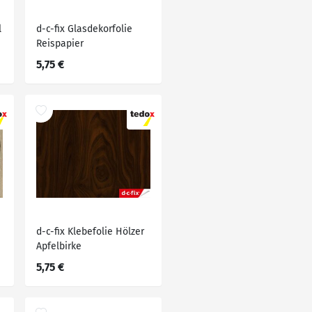
l
d-c-fix Glasdekorfolie
Reispapier
5,75 €
d-c-fix Klebefolie Hölzer
Apfelbirke
5,75 €