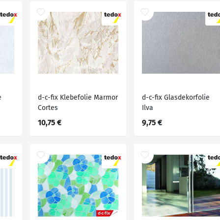
e
d-c-fix Klebefolie Marmor
d-c-fix Glasdekorfolie
Cortes
Ilva
10,75 €
9,75 €