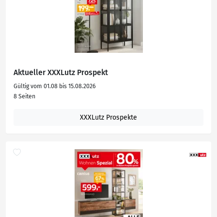
Aktueller XXXLutz Prospekt
Gültig vom 01.08 bis 15.08.2026
8 Seiten
XXXLutz Prospekte