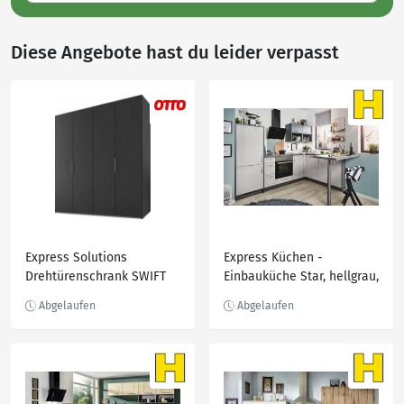
Diese Angebote hast du leider verpasst
Express Solutions
Express Küchen -
Drehtürenschrank SWIFT
Einbauküche Star, hellgrau,
wahlweise inkl. Zubehör-
inkl. Elektrogeräte
Paket