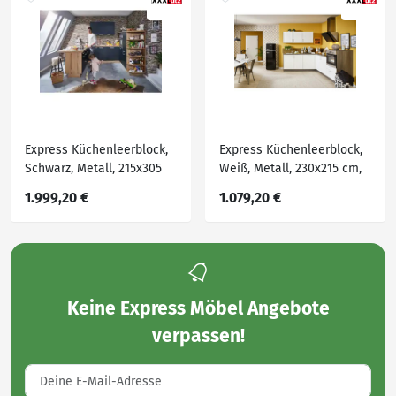
Küchenblöcke,
Küchenblöcke,
Küchenzeilen ohne Geräte
Küchenzeilen ohne Geräte
Express Küchenleerblock,
Express Küchenleerblock,
Schwarz, Metall, 215x305
Weiß, Metall, 230x215 cm,
cm, Made in Germany, in
Made in Germany, in den
1.999,20 €
1.079,20 €
den Filialen seitenverkehrt
Filialen seitenverkehrt
erhältlich, Küchen,
erhältlich, Küchen,
Küchenzeilen &
Küchenzeilen &
Küchenblöcke,
Küchenblöcke,
Küchenzeilen ohne Geräte
Küchenzeilen ohne Geräte
Keine
Express Möbel Angebote
verpassen!