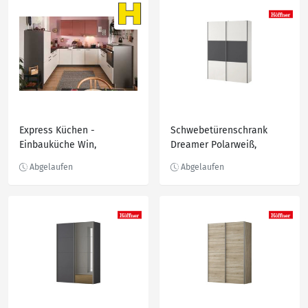
Express Küchen -
Schwebetürenschrank
Einbauküche Win,
Dreamer Polarweiß,
weiß/kaminrot, inkl.
Dunkelgrau 150 cm 216 cm
Elektrogeräte