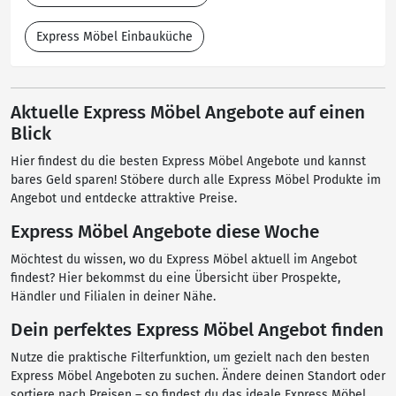
Express Möbel Einbauküche
Aktuelle Express Möbel Angebote auf einen
Blick
Hier findest du die besten Express Möbel Angebote und kannst
bares Geld sparen! Stöbere durch alle Express Möbel Produkte im
Angebot und entdecke attraktive Preise.
Express Möbel Angebote diese Woche
Möchtest du wissen, wo du Express Möbel aktuell im Angebot
findest? Hier bekommst du eine Übersicht über Prospekte,
Händler und Filialen in deiner Nähe.
Dein perfektes Express Möbel Angebot finden
Nutze die praktische Filterfunktion, um gezielt nach den besten
Express Möbel Angeboten zu suchen. Ändere deinen Standort oder
sortiere nach Preisen – so findest du das ideale Express Möbel