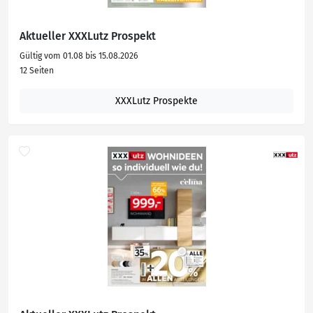
Aktueller XXXLutz Prospekt
Gültig vom 01.08 bis 15.08.2026
12 Seiten
XXXLutz Prospekte