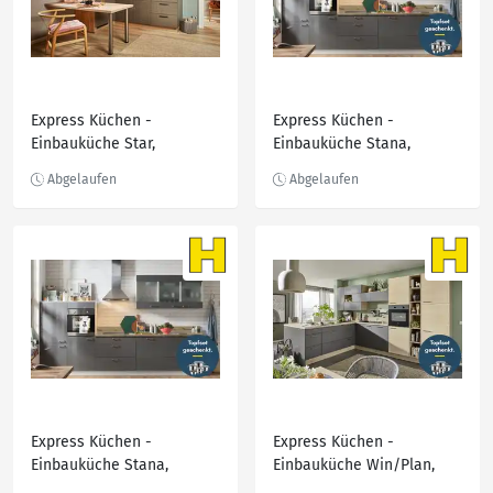
Express Küchen -
Express Küchen -
Einbauküche Star,
Einbauküche Stana,
Hochglanz anthrazit, inkl.
anthrazit Hochglanz, inkl.
Elektrogeräte
Elektrogeräte
Express Küchen -
Express Küchen -
Einbauküche Stana,
Einbauküche Win/Plan,
anthrazit Hochglanz, inkl.
Wildeiche