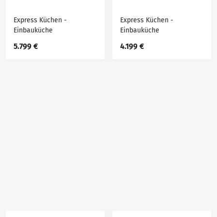
Express Küchen -
Express Küchen -
Einbauküche
Einbauküche
Wida/Plamos, Wildeiche
Wida/Plamos,
5.799 €
4.199 €
Nachbildung/anthrazit
anthrazit/Wildeiche
matt, inkl. Elektrogeräte
Nachbildung, inkl.
Elektrogeräte