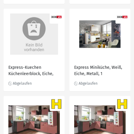
seitenverkehrt erhältlich,
Küchen, Küchenzeilen &
Küchenblöcke,
Küchenzeilen ohne Geräte
Express-Kuechen
Express Miniküche, Weiß,
Küchenleerblock, Eiche,
Eiche, Metall, 1
Hellgrau, Metall, nur wie
Schubladen, 180 cm, in
online abgebildet
den Filialen seitenverkehrt
bestellbar, 365x305 cm,
erhältlich, Küchen,
Made in Germany, in den
Miniküchen
Filialen seitenverkehrt
erhältlich, Eckküchen