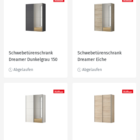
Schwebetürenschrank
Schwebetürenschrank
Dreamer Dunkelgrau 150
Dreamer Eiche
cm 216 cm
(Nachbildung) 150 cm 216
cm