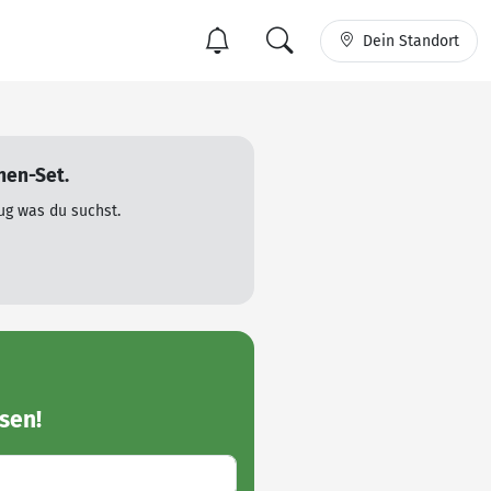
Dein Standort
nen-Set.
ug was du suchst.
sen!