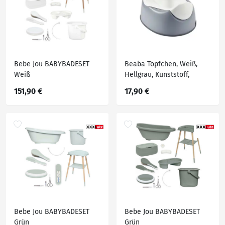
Bebe Jou BABYBADESET
Beaba Töpfchen, Weiß,
Weiß
Hellgrau, Kunststoff,
33x28.5x21 cm,
151,90 €
17,90 €
rutschhemmende Füße,
einfach in der
Handhabung, praktischer
Tragegriff, Pflegen,
Babytoilette, Töpfchen
Bebe Jou BABYBADESET
Bebe Jou BABYBADESET
Grün
Grün