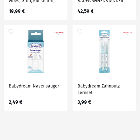
vibes, Grün, Kunststoff,
BADEWANNENSTÄNDER
49x26x20.5 cm, Baden &
Grün
19,99 €
42,59 €
Wickeln, Babywannen
Babydream Nasensauger
Babydream Zahnputz-
Lernset
2,49 €
3,99 €