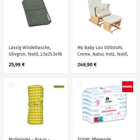
Lässig Windeltasche,
My Baby Lou Stillstuhl,
Olivgrün, Textil, 2.5x25.5x18
Creme, Natur, Holz, Textil,
cm, Kinderwagen,
Kautschukholz, massiv,
25,99 €
249,90 €
Kinderwagenzubehör
56x101x73 cm,
Babyernährung
Mullwindel - Braun -
TODAY Pflegende