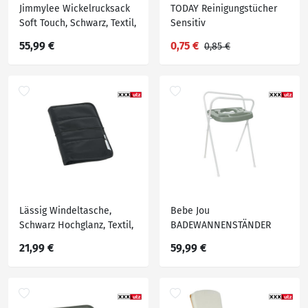
Jimmylee Wickelrucksack
TODAY Reinigungstücher
Soft Touch, Schwarz, Textil,
Sensitiv
60x38x15 cm, Baden &
55,99 €
0,75 €
0,85 €
Wickeln, Wickeln,
Wickeltaschen
Lässig Windeltasche,
Bebe Jou
Schwarz Hochglanz, Textil,
BADEWANNENSTÄNDER
2.5x25.5x18 cm,
Grün
21,99 €
59,99 €
Kinderwagen,
Kinderwagenzubehör