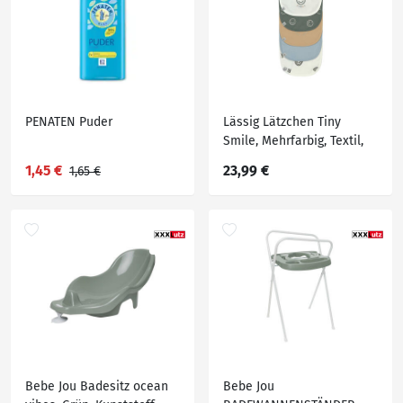
PENATEN Puder
Lässig Lätzchen Tiny
Smile, Mehrfarbig, Textil,
0.4x29 cm, innenliegende
1,45 €
23,99 €
1,65 €
Nässeschutzfolie,
Babybekleidung, Lätzchen
Bebe Jou Badesitz ocean
Bebe Jou