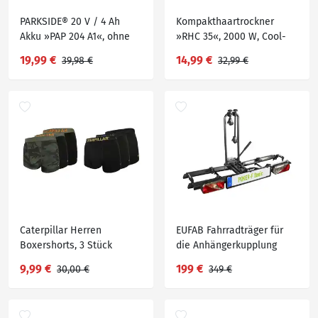
PARKSIDE® 20 V / 4 Ah
Kompakthaartrockner
Akku »PAP 204 A1«, ohne
»RHC 35«, 2000 W, Cool-
Ladegerät
Shot-Funktion
19,99 €
14,99 €
39,98 €
32,99 €
Caterpillar Herren
EUFAB Fahrradträger für
Boxershorts, 3 Stück
die Anhängerkupplung
»POKER-F«, mit
9,99 €
199 €
30,00 €
349 €
Schnellverschluss-System