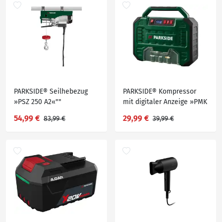
PARKSIDE® Seilhebezug
PARKSIDE® Kompressor
»PSZ 250 A2«""
mit digitaler Anzeige »PMK
150 A1«, tragbar
54,99 €
29,99 €
83,99 €
39,99 €