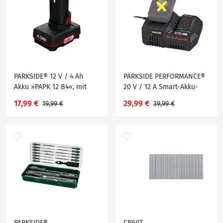
PARKSIDE® 12 V / 4 Ah
PARKSIDE PERFORMANCE®
Akku »PAPK 12 B4«, mit
20 V / 12 A Smart-Akku-
Cell Balancing
Ladegerät »PLGS 2012 A1«,
17,99 €
29,99 €
19,99 €
39,99 €
ohne Akku
PARKSIDE®
CRIVIT