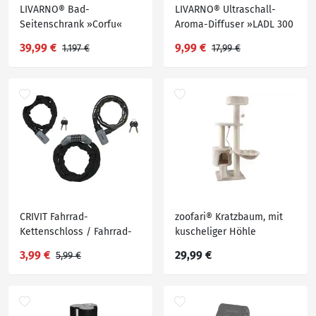
LIVARNO® Bad-
LIVARNO® Ultraschall-
Seitenschrank »Corfu«
Aroma-Diffuser »LADL 300
A1«
39,99 €
9,99 €
1.197 €
17,99 €
CRIVIT Fahrrad-
zoofari® Kratzbaum, mit
Kettenschloss / Fahrrad-
kuscheliger Höhle
Panzerkabelschloss
3,99 €
29,99 €
5,99 €