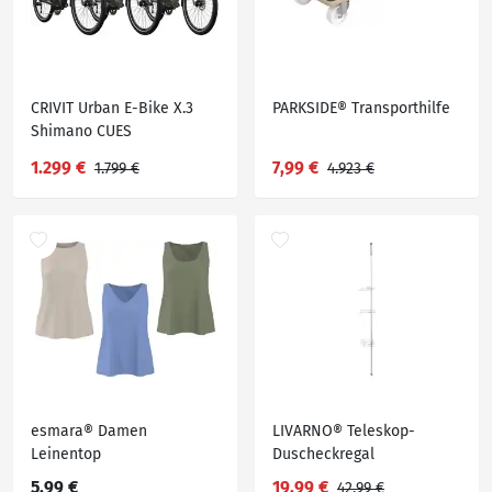
CRIVIT Urban E-Bike X.3
PARKSIDE® Transporthilfe
Shimano CUES
Kettenschaltung
1.299 €
7,99 €
1.799 €
4.923 €
esmara® Damen
LIVARNO® Teleskop-
Leinentop
Duscheckregal
5,99 €
19,99 €
42,99 €