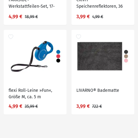
Werkstattfeilen-Set, 17-
Speichenreflektoren, 36
teilig
Stück
4,99 €
3,99 €
18,99 €
4,99 €
flexi Roll-Leine »Fun«,
LIVARNO® Badematte
Größe M, ca. 5 m
4,99 €
3,99 €
35,99 €
722 €