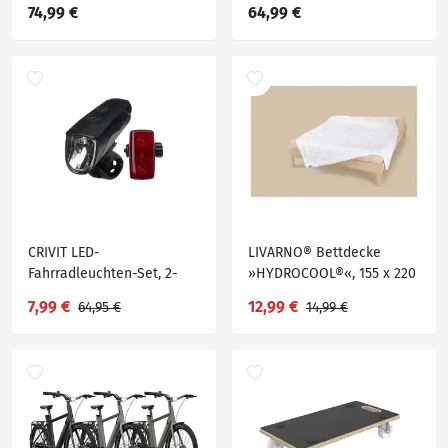
74,99 €
64,99 €
CRIVIT LED-
LIVARNO® Bettdecke
Fahrradleuchten-Set, 2-
»HYDROCOOL®«, 155 x 220
teilig
cm
7,99 €
12,99 €
64,95 €
14,99 €