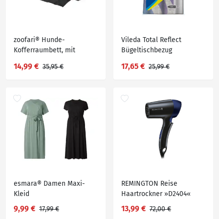
zoofari® Hunde-
Vileda Total Reflect
Kofferraumbett, mit
Bügeltischbezug
Plüsch-Liegefläche
14,99 €
17,65 €
35,95 €
25,99 €
esmara® Damen Maxi-
REMINGTON Reise
Kleid
Haartrockner »D2404«
9,99 €
13,99 €
17,99 €
72,00 €