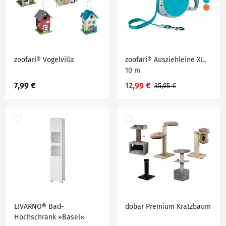
zoofari® Vogelvilla
zoofari® Ausziehleine XL,
10 m
7,99 €
12,99 €
35,95 €
LIVARNO® Bad-
dobar Premium Kratzbaum
Hochschrank »Basel«