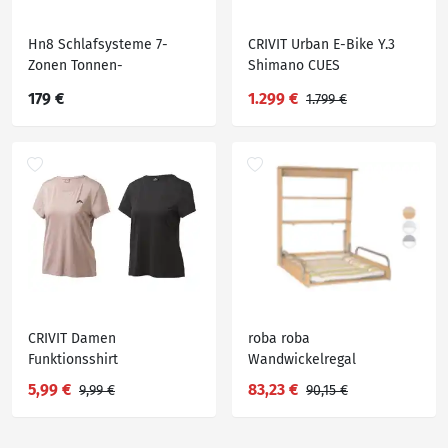
Hn8 Schlafsysteme 7-
CRIVIT Urban E-Bike Y.3
Zonen Tonnen-
Shimano CUES
Taschenfederkernmatratze
Kettenschaltung
179 €
1.299 €
1.799 €
Dynamic TFK
CRIVIT Damen
roba roba
Funktionsshirt
Wandwickelregal
5,99 €
83,23 €
9,99 €
90,15 €