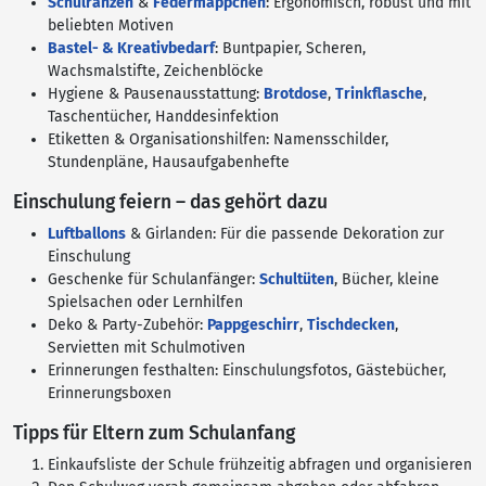
Schulranzen
&
Federmäppchen
: Ergonomisch, robust und mit
beliebten Motiven
Bastel- & Kreativbedarf
: Buntpapier, Scheren,
Wachsmalstifte, Zeichenblöcke
Hygiene & Pausenausstattung:
Brotdose
,
Trinkflasche
,
Taschentücher, Handdesinfektion
Etiketten & Organisationshilfen: Namensschilder,
Stundenpläne, Hausaufgabenhefte
Einschulung feiern – das gehört dazu
Luftballons
& Girlanden: Für die passende Dekoration zur
Einschulung
Geschenke für Schulanfänger:
Schultüten
, Bücher, kleine
Spielsachen oder Lernhilfen
Deko & Party-Zubehör:
Pappgeschirr
,
Tischdecken
,
Servietten mit Schulmotiven
Erinnerungen festhalten: Einschulungsfotos, Gästebücher,
Erinnerungsboxen
Tipps für Eltern zum Schulanfang
Einkaufsliste der Schule frühzeitig abfragen und organisieren