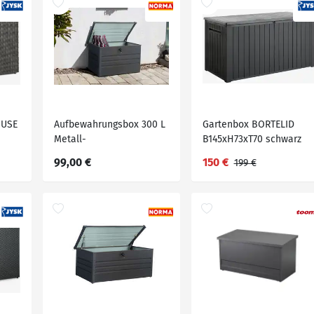
HUSE
Aufbewahrungsbox 300 L
Gartenbox BORTELID
Metall-
B145xH73xT70 schwarz
Aufbewahrungsbox, ca.
99,00 €
150 €
199 €
100 x 61 x 62 cm -
Anthrazit