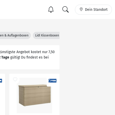
Dein Standort
xen & Auflagenboxen
Lidl Kissenboxen & Auflagenboxen
mömax Kissenbo
ünstigste Angebot kostet nur 7,50
2 Tage
gültig! Du findest es bei