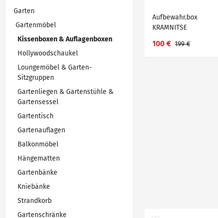
Garten
Aufbewahr.box
Gartenmöbel
KRAMNITSE
B132xH114xT72 grau
Kissenboxen & Auflagenboxen
100 €
199 €
Hollywoodschaukel
Loungemöbel & Garten-
Sitzgruppen
Gartenliegen & Gartenstühle &
Gartensessel
Gartentisch
Gartenauflagen
Balkonmöbel
Hängematten
Gartenbänke
Kniebänke
Strandkorb
Gartenschränke