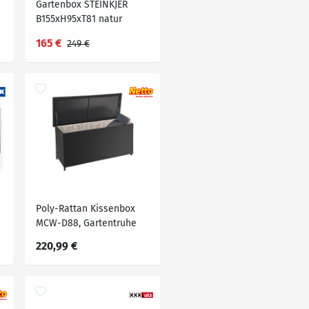
Gartenbox STEINKJER
B155xH95xT81 natur
165 €
249 €
Poly-Rattan Kissenbox
MCW-D88, Gartentruhe
Auflagenbox Truhe ~
220,99 €
Premium schwarz,
63x135x52cm 320l