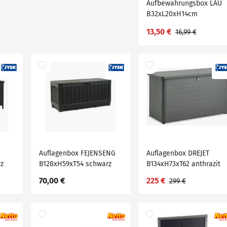
Aufbewahrungsbox LAU
B32xL20xH14cm
m/Deckel
13,50 €
16,99 €
Auflagenbox FEJENSENG
Auflagenbox DREJET
z
B128xH59xT54 schwarz
B134xH73xT62 anthrazit
grau
70,00 €
225 €
299 €