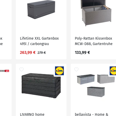
ox
Lifetime XXL Gartenbox
Poly-Rattan Kissenbox
he
495l / carbongrau
MCW-D88, Gartentruhe
Auflagenbox Truhe ~
263,99 €
133,99 €
279 €
Basic grau, 51x115x59cm
250l
LIVARNO home
bellavista - Home &