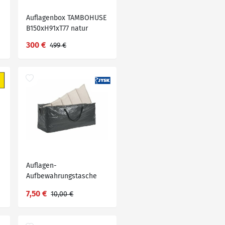
Auflagenbox TAMBOHUSE
B150xH91xT77 natur
300 €
499 €
Auflagen-
Aufbewahrungstasche
LJUV B45xL125 grau
7,50 €
10,00 €