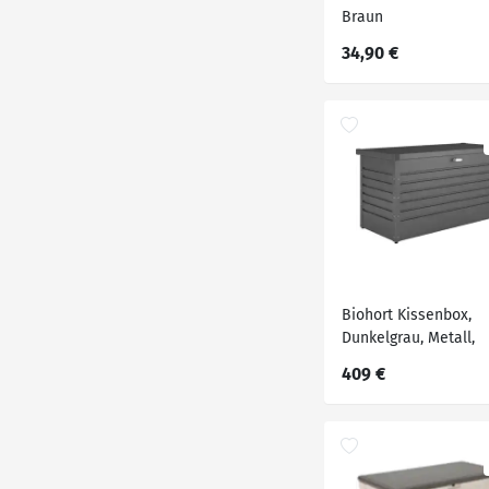
Braun
34,90 €
Biohort Kissenbox,
Dunkelgrau, Metall,
134x71x62 cm, Qualit
409 €
aus Österreich, Deck
aufklappbar, absperr
integrierte Durchlüft
wartungsfrei,
regenwasserdicht,