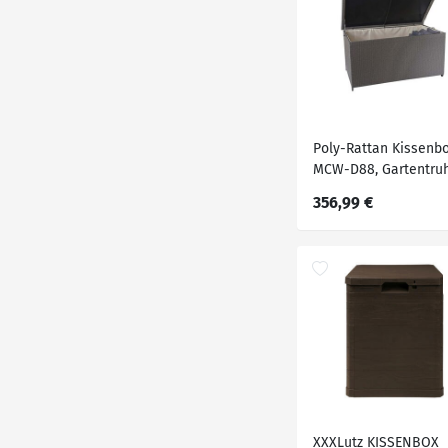
Poly-Rattan Kissenb
MCW-D88, Gartentru
Auflagenbox Truhe ~
356,99 €
Premium grau,
80x160x94cm 950l
XXXLutz KISSENBOX