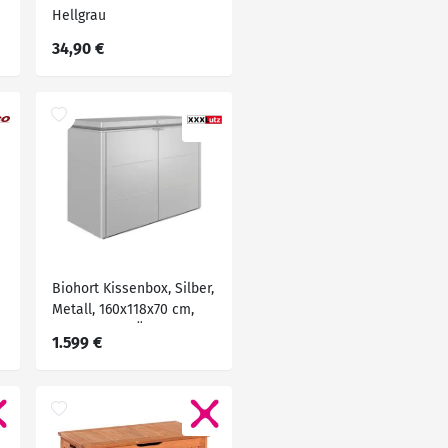
Hellgrau
34,90 €
Biohort Kissenbox, Silber,
Metall, 160x118x70 cm,
Qualität aus Österreich,
1.599 €
Deckel aufklappbar, mit
Türen, absperrbar,
integrierte Durchlüftung,
wartungsfrei,
regenwasserdicht,