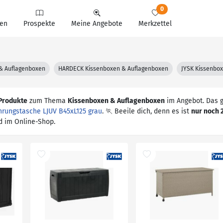
0
en
Prospekte
Meine Angebote
Merkzettel
 & Auflagenboxen
HARDECK Kissenboxen & Auflagenboxen
JYSK Kissenbo
Produkte
zum Thema
Kissenboxen & Auflagenboxen
im Angebot. Das g
rungstasche LJUV B45xL125 grau
. 🏃 Beeile dich, denn es ist
nur noch 
nd im Online-Shop.