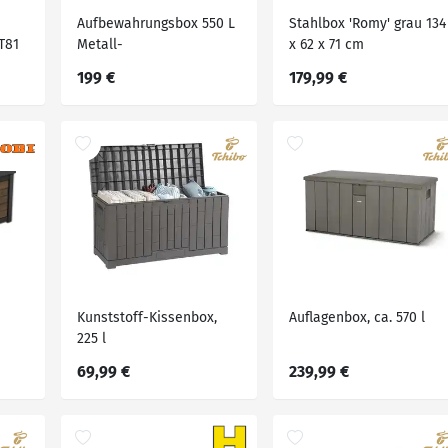
Aufbewahrungsbox 550 L
Stahlbox 'Romy' grau 134
T81
Metall-
x 62 x 71 cm
Aufbewahrungsbox, ca.
199 €
179,99 €
165 x 70 x 62 cm -
Anthrazit
Kunststoff-Kissenbox,
Auflagenbox, ca. 570 l
225 l
69,99 €
239,99 €