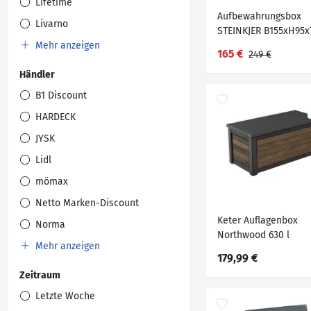
Lifetime
Aufbewahrungsbox
Livarno
STEINKJER B155xH95x
Mehr anzeigen
schwarz
165 €
249 €
Händler
B1 Discount
HARDECK
JYSK
Lidl
mömax
Netto Marken-Discount
Keter Auflagenbox
Norma
Northwood 630 l
Mehr anzeigen
Walnussholz-Optik
179,99 €
Zeitraum
Letzte Woche