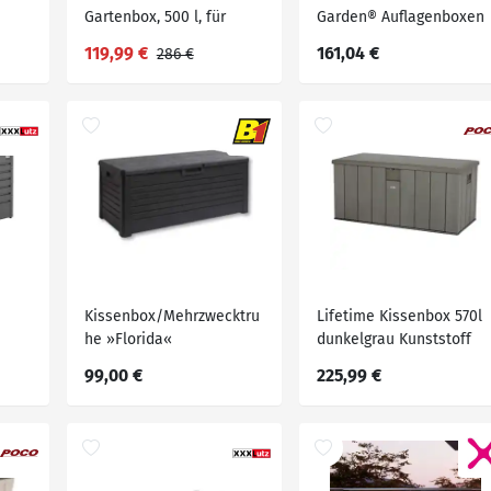
Gartenbox, 500 l, für
Garden® Auflagenboxen
Innen- und Außenbereich
»AIK«, mit Griffmulden
119,99 €
161,04 €
286 €
Kissenbox/Mehrzwecktru
Lifetime Kissenbox 570l
he »Florida«
dunkelgrau Kunststoff
ät
B/H/L: ca. 151x69x72 cm
99,00 €
225,99 €
el
bar,
ung,