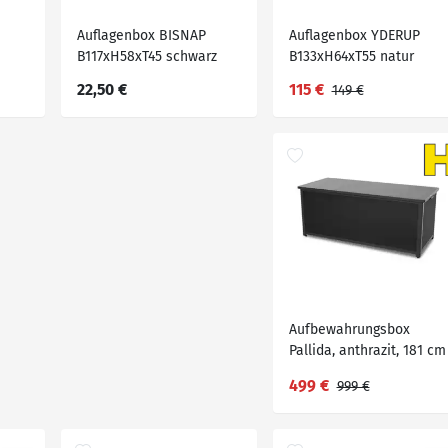
Auflagenbox BISNAP
Auflagenbox YDERUP
B117xH58xT45 schwarz
B133xH64xT55 natur
22,50 €
115 €
149 €
Aufbewahrungsbox
Pallida, anthrazit, 181 cm
499 €
999 €