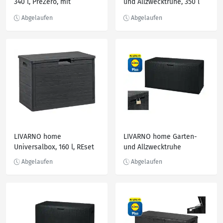
340 l, PreZero, mit
und Allzwecktruhe, 350 l
Gasdruckfedern
LIVARNO home
LIVARNO home Garten-
Universalbox, 160 l, REset
und Allzwecktruhe