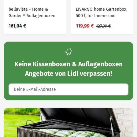
bellavista - Home &
LIVARNO home Gartenbox,
Garden® Auflagenboxen
500 l, für Innen- und
»AIK«, mit Griffmulden
Außenbereich
161,04 €
119,99 €
127,99 €
Keine
Kissenboxen & Auflagenboxen
Angebote von Lidl
verpassen!