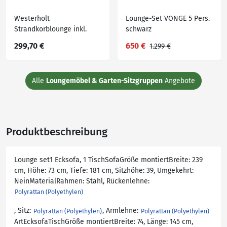
Westerholt
Lounge-Set VONGE 5 Pers.
Strandkorblounge inkl.
schwarz
integriertem Tisch mit
299,70 €
650 €
1.299 €
Glasplatte
Alle
Loungemöbel & Garten-Sitzgruppen
Angebote
Produktbeschreibung
Lounge set1 Ecksofa, 1 TischSofaGröße montiertBreite: 239
cm, Höhe: 73 cm, Tiefe: 181 cm, Sitzhöhe: 39, Umgekehrt:
NeinMaterialRahmen: Stahl, Rückenlehne:
Polyrattan (Polyethylen)
, Sitz:
, Armlehne:
Polyrattan (Polyethylen)
Polyrattan (Polyethylen)
ArtEcksofaTischGröße montiertBreite: 74, Länge: 145 cm,