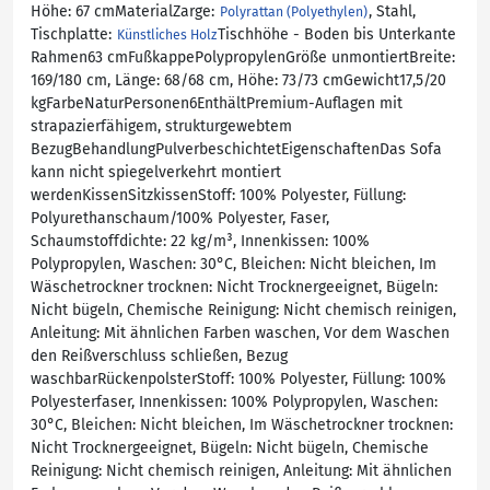
Höhe: 67 cmMaterialZarge:
, Stahl,
Polyrattan (Polyethylen)
Tischplatte:
Tischhöhe - Boden bis Unterkante
Künstliches Holz
Rahmen63 cmFußkappePolypropylenGröße unmontiertBreite:
169/180 cm, Länge: 68/68 cm, Höhe: 73/73 cmGewicht17,5/20
kgFarbeNaturPersonen6EnthältPremium-Auflagen mit
strapazierfähigem, strukturgewebtem
BezugBehandlungPulverbeschichtetEigenschaftenDas Sofa
kann nicht spiegelverkehrt montiert
werdenKissenSitzkissenStoff: 100% Polyester, Füllung:
Polyurethanschaum/100% Polyester, Faser,
Schaumstoffdichte: 22 kg/m³, Innenkissen: 100%
Polypropylen, Waschen: 30°C, Bleichen: Nicht bleichen, Im
Wäschetrockner trocknen: Nicht Trocknergeeignet, Bügeln:
Nicht bügeln, Chemische Reinigung: Nicht chemisch reinigen,
Anleitung: Mit ähnlichen Farben waschen, Vor dem Waschen
den Reißverschluss schließen, Bezug
waschbarRückenpolsterStoff: 100% Polyester, Füllung: 100%
Polyesterfaser, Innenkissen: 100% Polypropylen, Waschen:
30°C, Bleichen: Nicht bleichen, Im Wäschetrockner trocknen:
Nicht Trocknergeeignet, Bügeln: Nicht bügeln, Chemische
Reinigung: Nicht chemisch reinigen, Anleitung: Mit ähnlichen