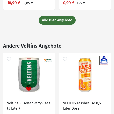
10,99 €
0,99 €
19,89 €
1,29 €
Alle
Bier
Angebote
Andere
Veltins
Angebote
Veltins Pilsener Party-Fass
VELTINS Fassbrause 0,5
(5 Liter)
Liter Dose