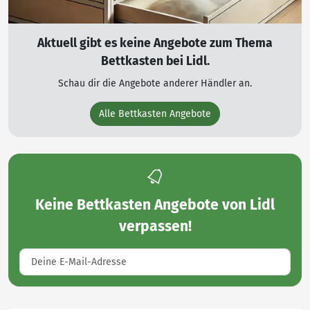
Aktuell gibt es keine Angebote zum Thema
Bettkasten bei Lidl.
Schau dir die Angebote anderer Händler an.
Alle Bettkasten Angebote
Keine
Bettkasten Angebote von Lidl
verpassen!