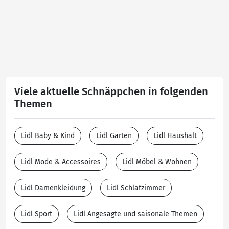
Viele aktuelle Schnäppchen in folgenden
Themen
Lidl Baby & Kind
Lidl Garten
Lidl Haushalt
Lidl Mode & Accessoires
Lidl Möbel & Wohnen
Lidl Damenkleidung
Lidl Schlafzimmer
Lidl Sport
Lidl Angesagte und saisonale Themen