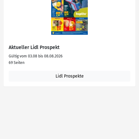
Aktueller Lidl Prospekt
Gültig vom 03.08 bis 08.08.2026
69 Seiten
Lidl Prospekte