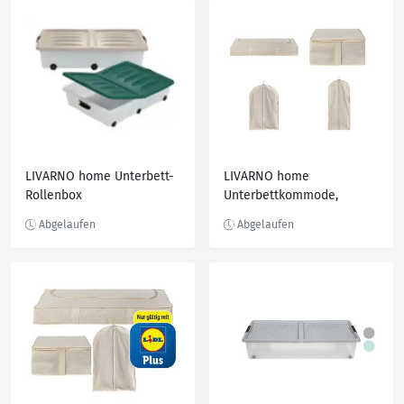
LIVARNO home Unterbett-
LIVARNO home
Rollenbox
Unterbettkommode,
Bettdeckenhülle,
Kleiderschutzhülle