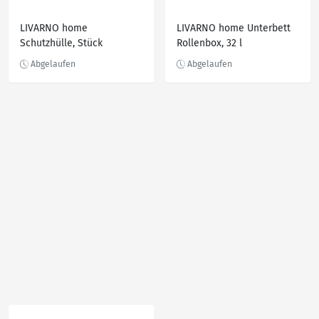
LIVARNO home
LIVARNO home Unterbett
Schutzhülle, Stück
Rollenbox, 32 l