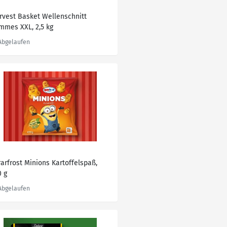
rvest Basket Wellenschnitt
mmes XXL, 2,5 kg
rarfrost Minions Kartoffelspaß,
0 g