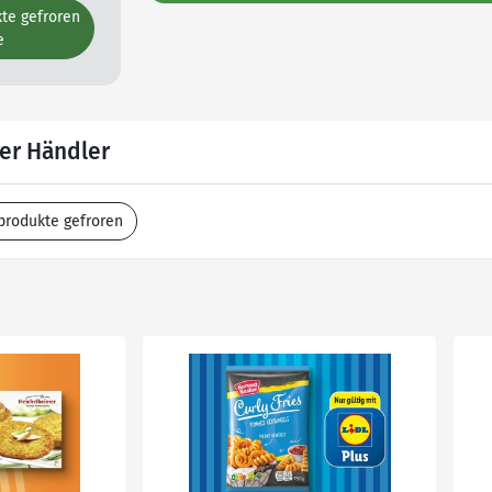
kte gefroren
e
er Händler
produkte gefroren