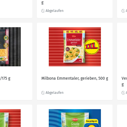
g
/175 g
Milbona Emmentaler, gerieben, 500 g
Ve
g