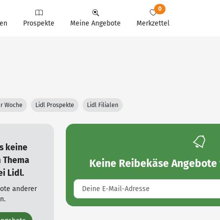
0
en
Prospekte
Meine Angebote
Merkzettel
ter Woche
Lidl Prospekte
Lidl Filialen
es keine
m Thema
Keine
Reibekäse Angebote 
i Lidl.
bote anderer
n.