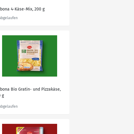
lbona 4-Käse-Mix, 200 g
lbona Bio Gratin- und Pizzakäse,
0 g