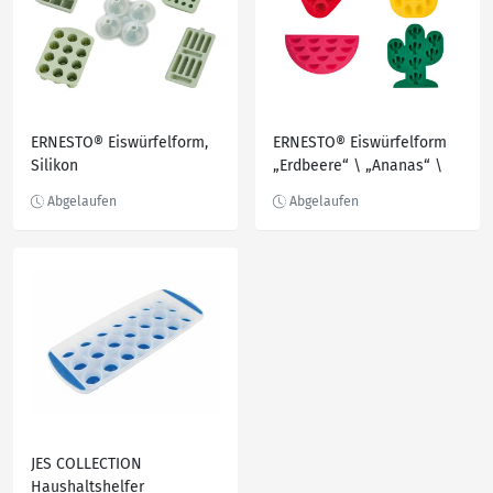
ERNESTO® Eiswürfelform,
ERNESTO® Eiswürfelform
Silikon
„Erdbeere“ \ „Ananas“ \
„Melone“ \ „Kaktus“,
spülmaschinengeeignet
JES COLLECTION
Haushaltshelfer