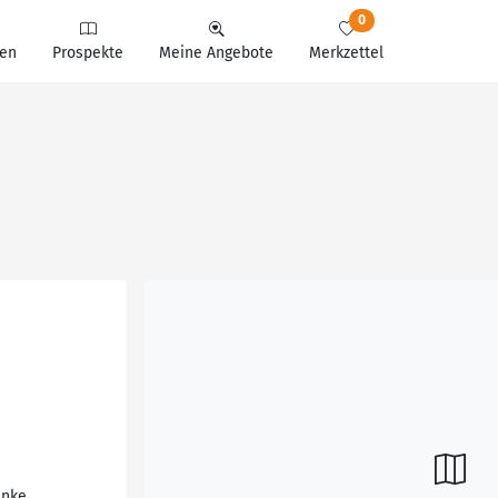
0
en
Prospekte
Meine Angebote
Merkzettel
änke