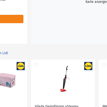
Karte anzeige
n Lidl
Vileda Dampfmopp »Steam«
PA