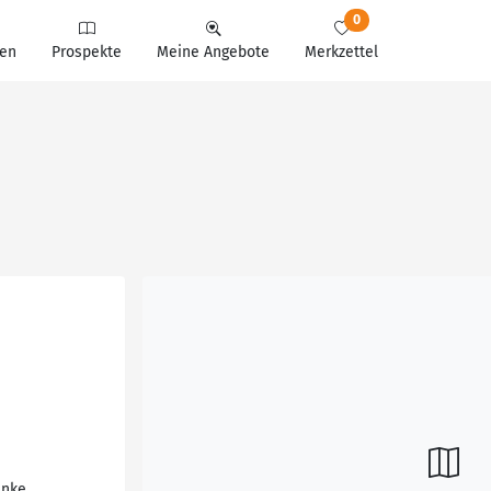
0
en
Prospekte
Meine Angebote
Merkzettel
änke