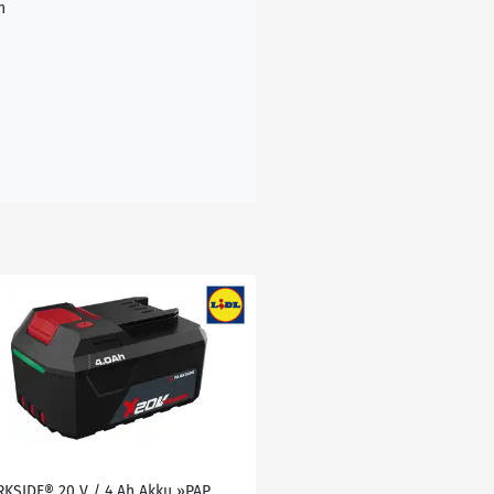
n
RKSIDE® 20 V / 4 Ah Akku »PAP