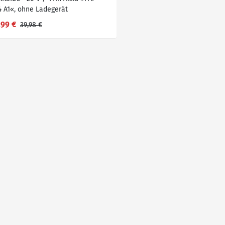
4 A1«, ohne Ladegerät
,99 €
39,98 €