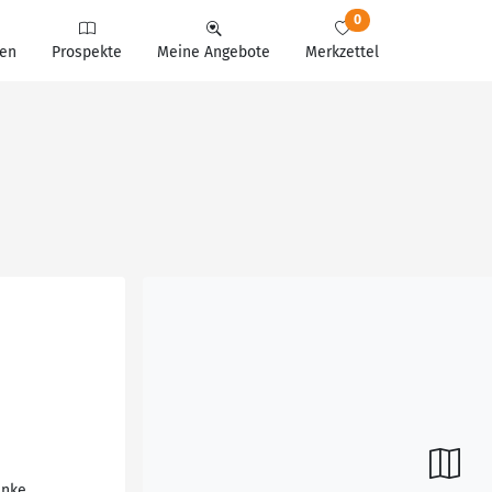
0
en
Prospekte
Meine Angebote
Merkzettel
änke