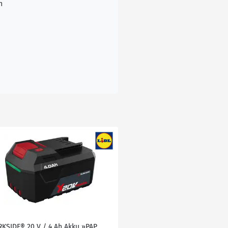
n
RKSIDE® 20 V / 4 Ah Akku »PAP