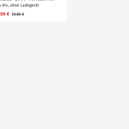
4 A1«, ohne Ladegerät
,99 €
39,98 €