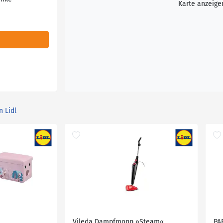
Karte anzeige
n Lidl
Vileda Dampfmopp »Steam«
PA