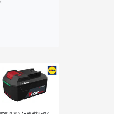
n
RKSIDE® 20 V / 4 Ah Akku »PAP