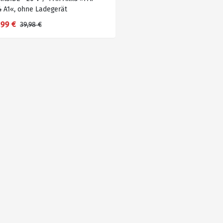
4 A1«, ohne Ladegerät
,99 €
39,98 €