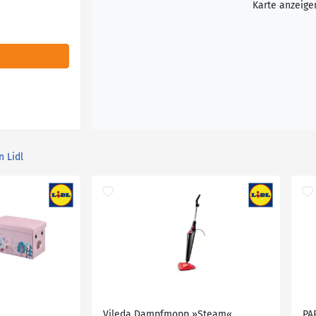
Karte anzeige
n Lidl
Vileda Dampfmopp »Steam«
PA