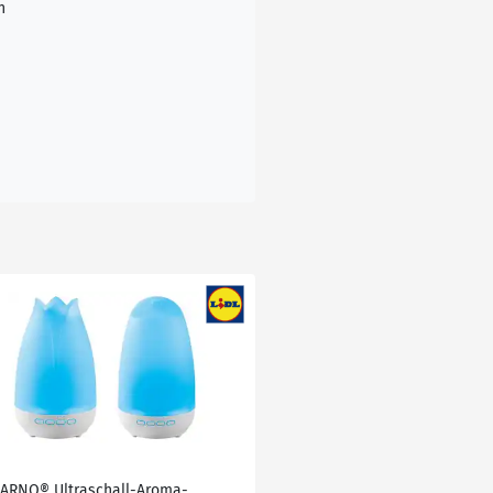
n
VARNO® Ultraschall-Aroma-