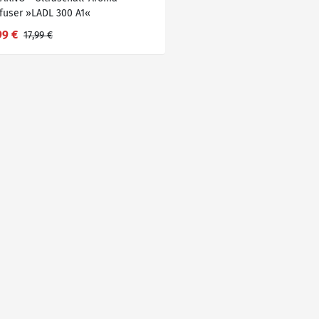
ffuser »LADL 300 A1«
99 €
17,99 €