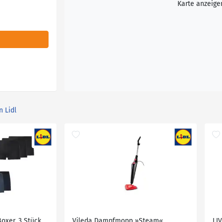
Karte anzeige
n Lidl
oxer, 3 Stück
Vileda Dampfmopp »Steam«
LI