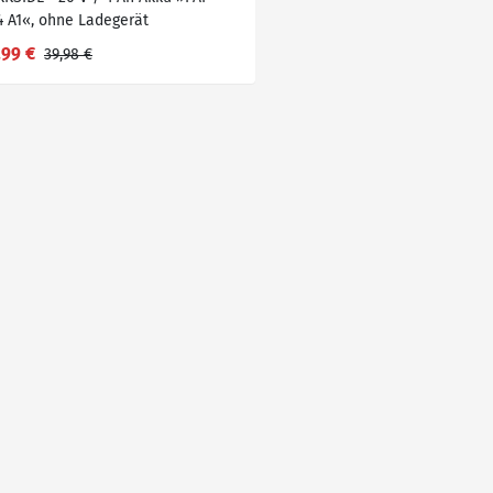
4 A1«, ohne Ladegerät
,99 €
39,98 €