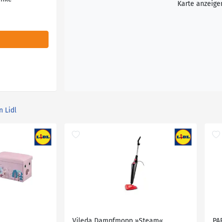
Karte anzeige
n Lidl
Vileda Dampfmopp »Steam«
PA