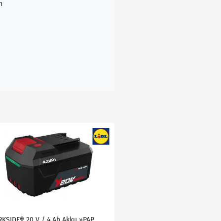
n
RKSIDE® 20 V / 4 Ah Akku »PAP