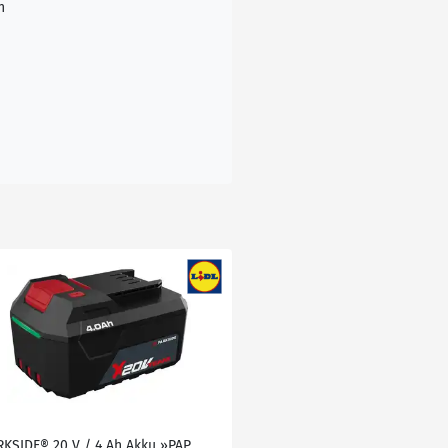
n
RKSIDE® 20 V / 4 Ah Akku »PAP