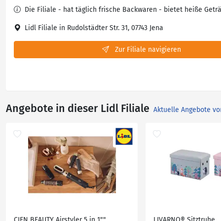
Die Filiale - hat täglich frische Backwaren - bietet heiße Getr
Lidl Filiale in Rudolstädter Str. 31, 07743 Jena
Zur Filiale navigieren
Angebote in dieser Lidl Filiale
Aktuelle Angebote vo
CIEN BEAUTY Airstyler 5 in 1""
LIVARNO® Sitztruhe