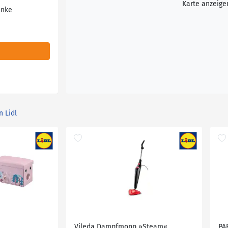
Karte anzeige
änke
n Lidl
Vileda Dampfmopp »Steam«
PA