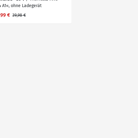
4 A1«, ohne Ladegerät
,99 €
39,98 €