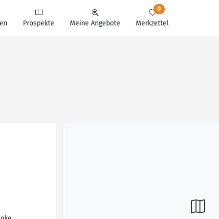
0
en
Prospekte
Meine Angebote
Merkzettel
änke