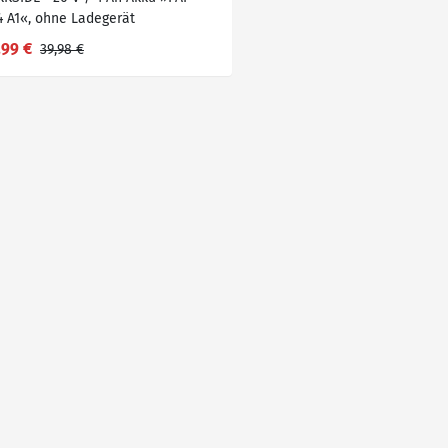
4 A1«, ohne Ladegerät
,99 €
39,98 €