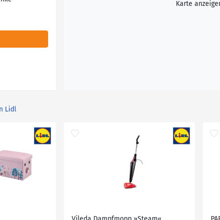
Karte anzeige
n Lidl
Vileda Dampfmopp »Steam«
PA