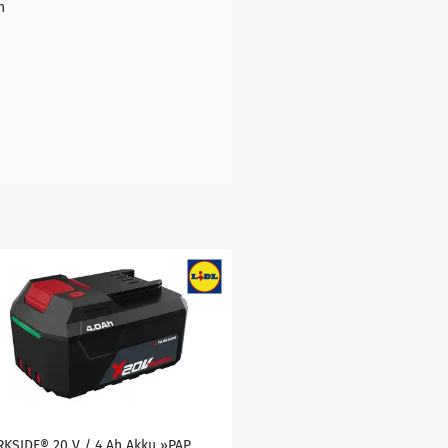
n
RKSIDE® 20 V / 4 Ah Akku »PAP