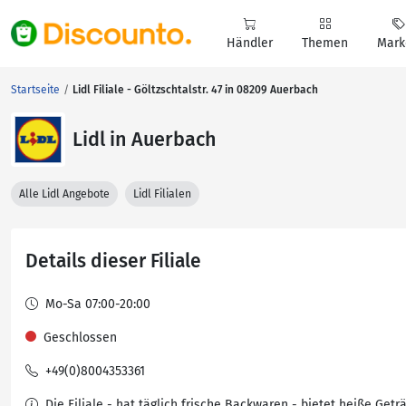
Händler
Themen
Mark
Startseite
Lidl Filiale - Göltzschtalstr. 47 in 08209 Auerbach
Lidl in Auerbach
Alle Lidl Angebote
Lidl Filialen
Details dieser Filiale
Mo-Sa 07:00-20:00
Geschlossen
+49(0)8004353361
Die Filiale - hat täglich frische Backwaren - bietet heiße Getr