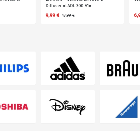
Diffuser »LADL 300 A1«
9,99 €
6,
17,99 €