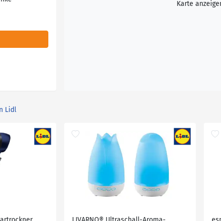
Karte anzeige
n Lidl
artrockner
LIVARNO® Ultraschall-Aroma-
es