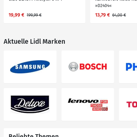
»D2404«
19,99 €
13,79 €
199,99 €
64,00 €
Aktuelle Lidl Marken
Beliebte Themen