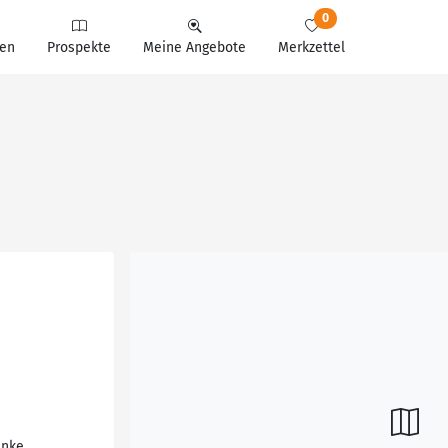
0
en
Prospekte
Meine Angebote
Merkzettel
änke