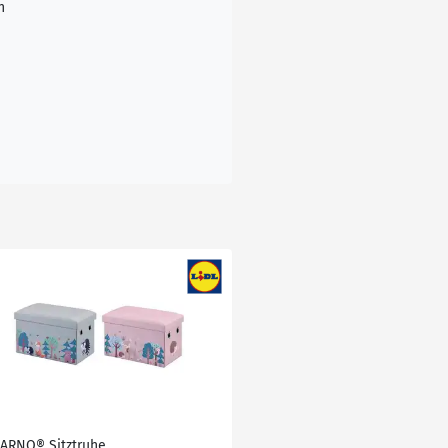
n
VARNO® Sitztruhe