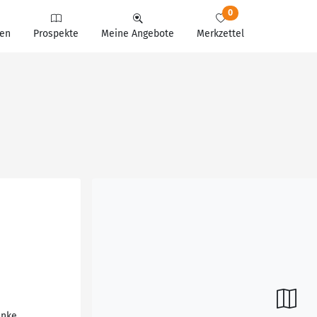
0
en
Prospekte
Meine Angebote
Merkzettel
änke