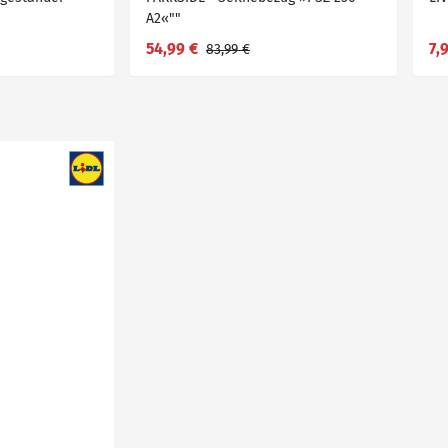
A2«""
54,99 €
7,
83,99 €