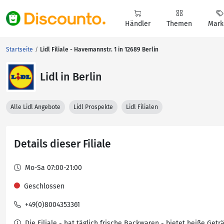
Händler
Themen
Mark
Startseite
Lidl Filiale - Havemannstr. 1 in 12689 Berlin
Lidl in Berlin
Alle Lidl Angebote
Lidl Prospekte
Lidl Filialen
Details dieser Filiale
Mo-Sa 07:00-21:00
Geschlossen
+49(0)8004353361
Die Filiale - hat täglich frische Backwaren - bietet heiße Getr