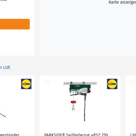
Karte anzeige
n Lidl
ageständer
PARKSIDE® Seilhebezug »PSZ 250
LI