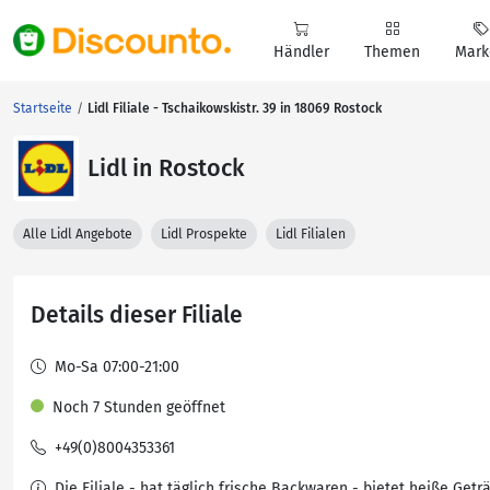
Händler
Themen
Mark
Startseite
Lidl Filiale - Tschaikowskistr. 39 in 18069 Rostock
Lidl in Rostock
Alle Lidl Angebote
Lidl Prospekte
Lidl Filialen
Details dieser Filiale
Mo-Sa 07:00-21:00
Noch 7 Stunden geöffnet
+49(0)8004353361
Die Filiale - hat täglich frische Backwaren - bietet heiße Getr