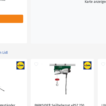
Karte anzeige
n Lidl
ageständer
PARKSIDE® Seilhebezug »PSZ 250
LI