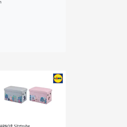
n
VARNO® Sitztruhe