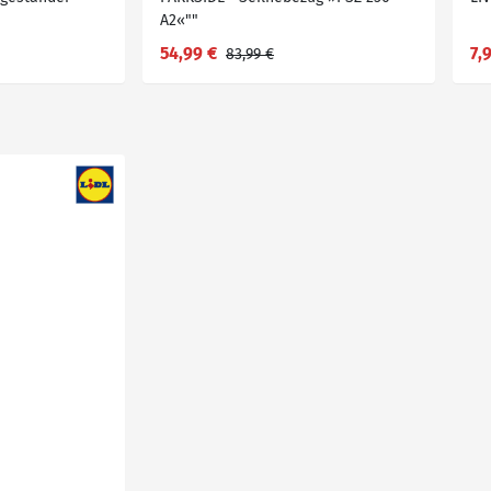
A2«""
54,99 €
7,
83,99 €