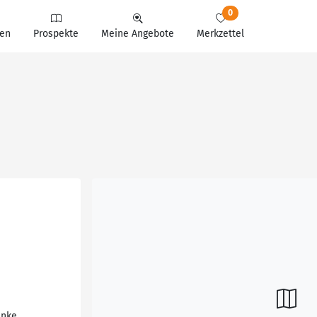
0
en
Prospekte
Meine Angebote
Merkzettel
änke