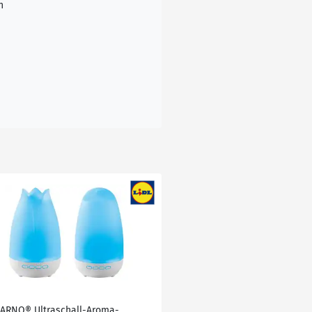
n
VARNO® Ultraschall-Aroma-