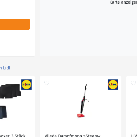
Karte anzeige
n Lidl
oxer, 3 Stück
Vileda Dampfmopp »Steam«
LI