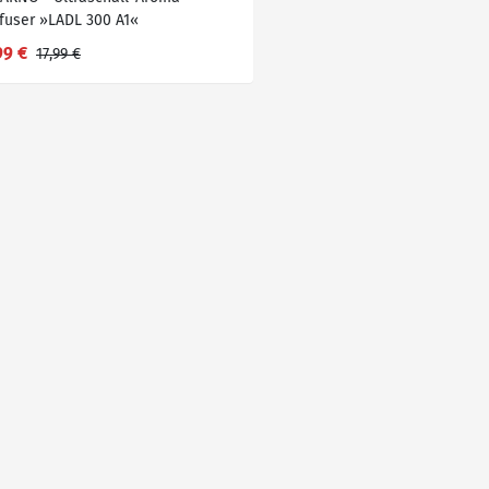
ffuser »LADL 300 A1«
99 €
17,99 €