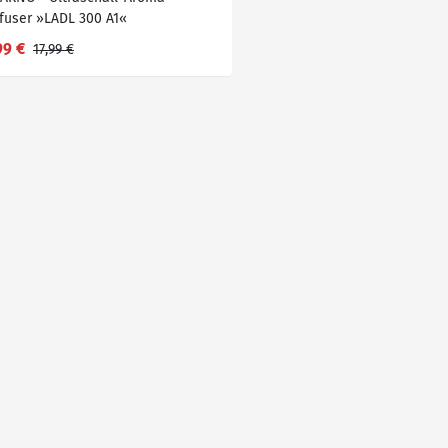
ffuser »LADL 300 A1«
99 €
17,99 €