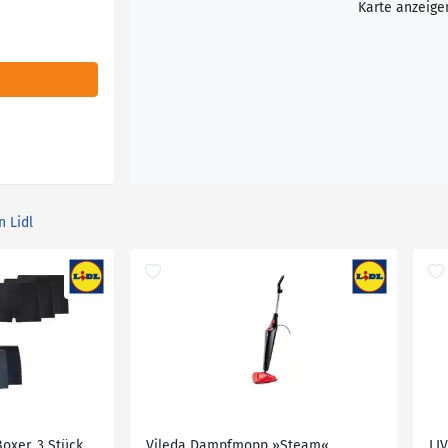
Karte anzeige
n Lidl
oxer, 3 Stück
Vileda Dampfmopp »Steam«
LI