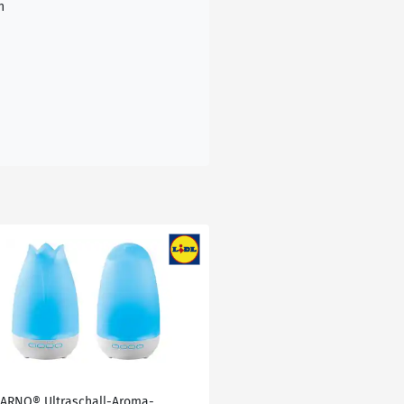
n
VARNO® Ultraschall-Aroma-