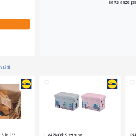
Karte anzeige
n Lidl
 5 in 1""
LIVARNO® Sitztruhe
PA