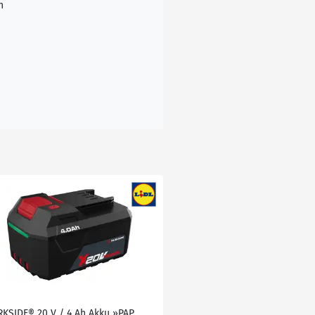
n
RKSIDE® 20 V / 4 Ah Akku »PAP