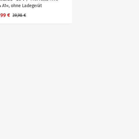
4 A1«, ohne Ladegerät
,99 €
39,98 €