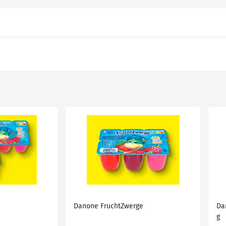
e
Danone FruchtZwerge
Da
g