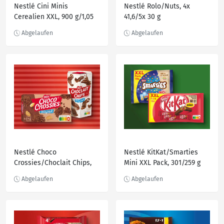
Nestlé Cini Minis
Nestlé Rolo/Nuts, 4x
Cerealien XXL, 900 g/1,05
41,6/5x 30 g
kg
Nestlé Choco
Nestlé KitKat/Smarties
Crossies/Choclait Chips,
Mini XXL Pack, 301/259 g
150/115/140 g