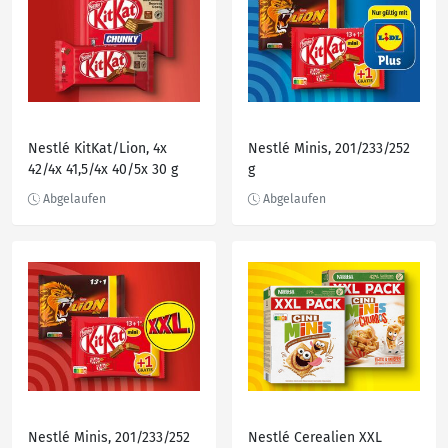
Nestlé KitKat/Lion, 4x
Nestlé Minis, 201/233/252
42/4x 41,5/4x 40/5x 30 g
g
Nestlé Minis, 201/233/252
Nestlé Cerealien XXL