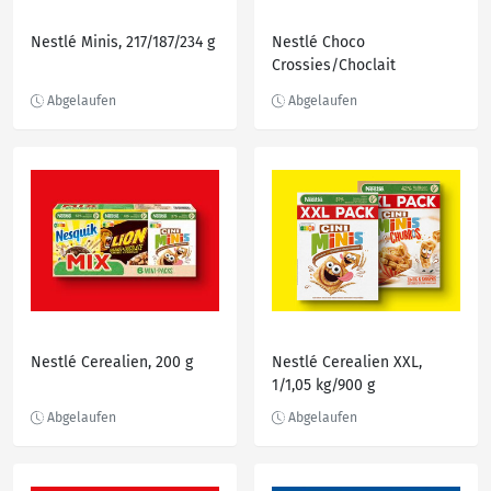
Nestlé Minis, 217/187/234 g
Nestlé Choco
Crossies/Choclait
Chips/Kokos/Knusperbrez
eln, 150/115/140 g
Nestlé Cerealien, 200 g
Nestlé Cerealien XXL,
1/1,05 kg/900 g