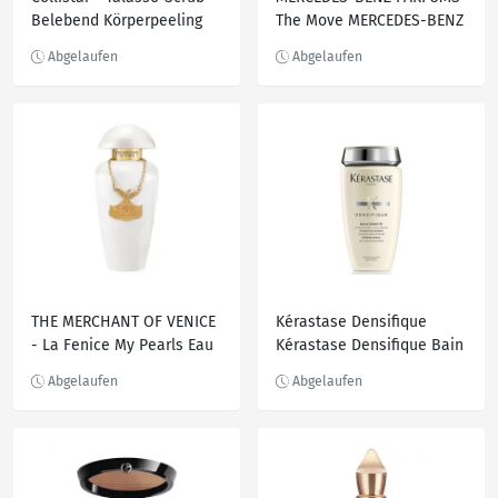
Belebend Körperpeeling
The Move MERCEDES-BENZ
300 g
PARFUMS The Move Live
the Moment Eau de
Parfum 60.0 ml
THE MERCHANT OF VENICE
Kérastase Densifique
- La Fenice My Pearls Eau
Kérastase Densifique Bain
de Parfum 50 ml
Densité Shampoo 250.0 ml