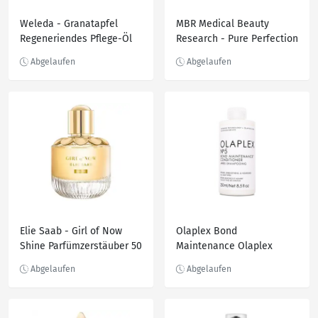
Weleda - Granatapfel
MBR Medical Beauty
Regeneriendes Pflege-Öl
Research - Pure Perfection
Körperöl 100 ml
100 THE BEST Eye Tiegel
Augencreme 30 ml
Elie Saab - Girl of Now
Olaplex Bond
Shine Parfümzerstäuber 50
Maintenance Olaplex
ml Damen
Bond Maintenance No. 5
(Travel Size) Conditioner
250.0 ml