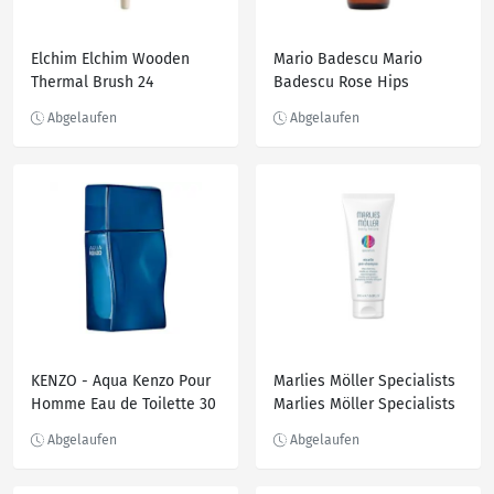
Elchim Elchim Wooden
Mario Badescu Mario
Thermal Brush 24
Badescu Rose Hips
Holzbürste 1.0 pieces
Nourishing Oil Gesichtsöl
29.0 ml
KENZO - Aqua Kenzo Pour
Marlies Möller Specialists
Homme Eau de Toilette 30
Marlies Möller Specialists
ml
Micelle Pre-Shampoo
Shampoo 200.0 ml