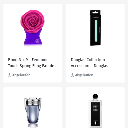
Caramel Hair and Body
Fragrance Mist Bodyspray
240.0 ml
Bond No. 9 - Feminine
Douglas Collection
Touch Spring Fling Eau de
Accessoires Douglas
Parfum 100 ml
Collection Accessoires
Emery Nail Board
Nagelfeile 1.0 pieces