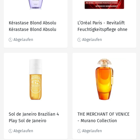
Kérastase Blond Absolu
L’Oréal Paris - Revitalift
Kérastase Blond Absolu
Feuchtigkeitspflege ohne
Bain Lumière Shampoo
Parfum Gesichtscreme 50
250.0 ml
ml
Sol de Janeiro Brazilian 4
THE MERCHANT OF VENICE
Play Sol de Janeiro
- Murano Collection
Brazilian 4 Play Cheirosa
Andalusian Soul Eau de
62 Pistachio & Salted
Parfum 50 ml