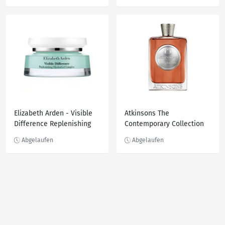
50.0 ml
Elizabeth Arden - Visible
Atkinsons The
Difference Replenishing
Contemporary Collection
HydraGel Complex
Atkinsons The
Gesichtscreme 75 ml
Contemporary Collection
Big Bad Cedar Eau de
Parfum 100.0 ml