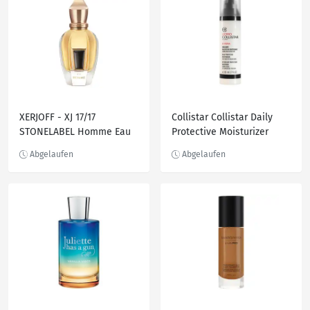
XERJOFF - XJ 17/17
Collistar Collistar Daily
STONELABEL Homme Eau
Protective Moisturizer
de Parfum 50 ml Herren
Face And Eye Cream 24H
Tagescreme 80.0 ml