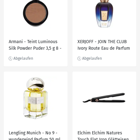
Armani - Teint Luminous
XERJOFF - JOIN THE CLUB
Silk Powder Puder 3,5 g 8 -
Ivory Route Eau de Parfum
8
50 ml
Lengling Munich - No 9 -
Elchim Elchim Natures
wunderwind Parfum 50 ml
Touch Flat Iron Glätteisen