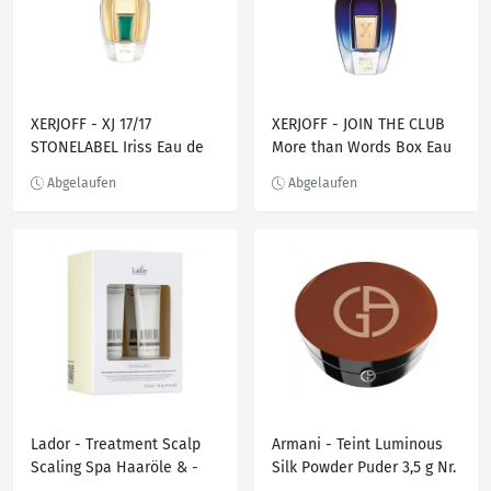
XERJOFF - XJ 17/17
XERJOFF - JOIN THE CLUB
STONELABEL Iriss Eau de
More than Words Box Eau
Parfum 50 ml
de Parfum 50 ml
Lador - Treatment Scalp
Armani - Teint Luminous
Scaling Spa Haaröle & -
Silk Powder Puder 3,5 g Nr.
seren 60 g
14