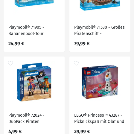
Playmobil® 71905 -
Playmobil® 71530 - Großes
Bananenboot-Tour
Piratenschiff -
Playmobil®Pirates
24,99 €
79,99 €
Playmobil® 72024 -
LEGO® Princess™ 43287 -
DuoPack Piraten
Picknickspaß mit Olaf und
Bruni
4,99 €
39,99 €