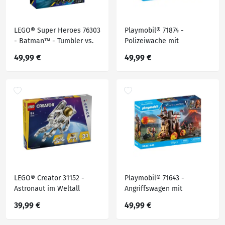
LEGO® Super Heroes 76303
Playmobil® 71874 -
- Batman™ - Tumbler vs.
Polizeiwache mit
Two-Face™ & The Joker™
Fahndungsraum
49,99 €
49,99 €
LEGO® Creator 31152 -
Playmobil® 71643 -
Astronaut im Weltall
Angriffswagen mit
Feuerkanone - Playmobil®
39,99 €
49,99 €
Novelmore