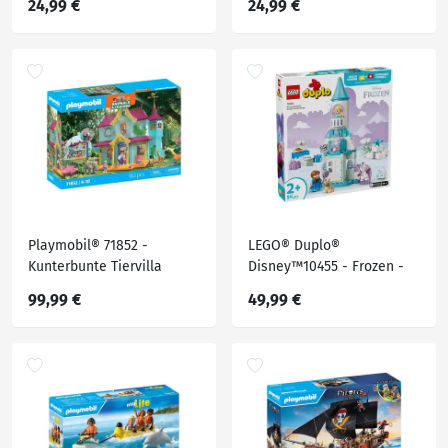
24,99 €
24,99 €
Playmobil® 71852 -
LEGO® Duplo®
Kunterbunte Tiervilla
Disney™10455 - Frozen -
Annas und Elsas Party im
99,99 €
49,99 €
Eispalast