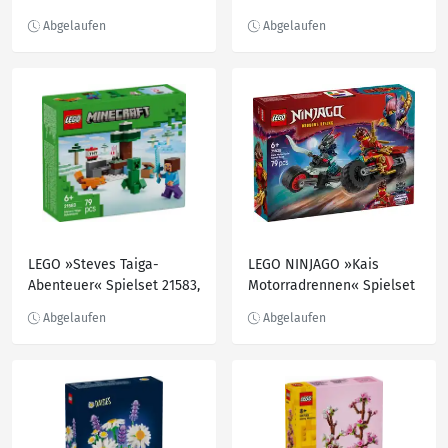
151-teilig
31376, 166-teilig
LEGO »Steves Taiga-
LEGO NINJAGO »Kais
Abenteuer« Spielset 21583,
Motorradrennen« Spielset
79-teilig
71838, 79-teilig