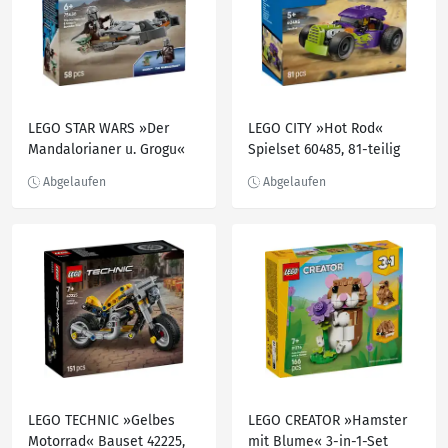
LEGO STAR WARS »Der
LEGO CITY »Hot Rod«
Mandalorianer u. Grogu«
Spielset 60485, 81-teilig
Bau- und Spielset 75436,
58-teilig
LEGO TECHNIC »Gelbes
LEGO CREATOR »Hamster
Motorrad« Bauset 42225,
mit Blume« 3-in-1-Set