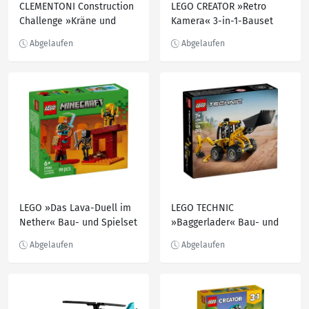
CLEMENTONI Construction
LEGO CREATOR »Retro
Challenge »Kräne und
Kamera« 3-in-1-Bauset
Aufzüge« oder
31147, 261-teilig
»Maschinentechnik«
LEGO »Das Lava-Duell im
LEGO TECHNIC
Nether« Bau- und Spielset
»Baggerlader« Bau- und
21266, 99-teilig
Spielset 42197, 104-teilig