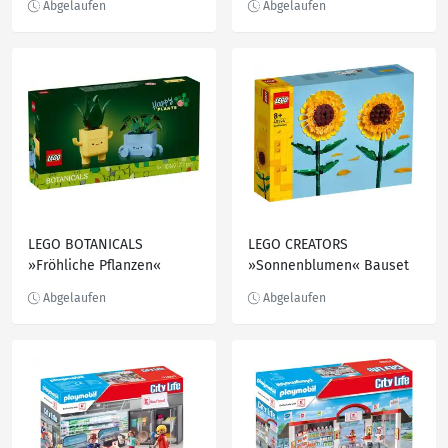
LEGO BOTANICALS
LEGO CREATORS
»Fröhliche Pflanzen«
»Sonnenblumen« Bauset
Bauset 10349, 217-teilig
40524, 191-teilig