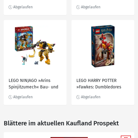
Wächter« Spielset 21274,
Spielset 77075, 250-teilig
238-teilig
LEGO NINJAGO »Arins
LEGO HARRY POTTER
Spinjitzumech« Bau- und
»Fawkes: Dumbledores
Spielset 71839, 213-teilig
Phönix« Bau- und Spielset
76448, 299-teilig
Blättere im aktuellen Kaufland Prospekt