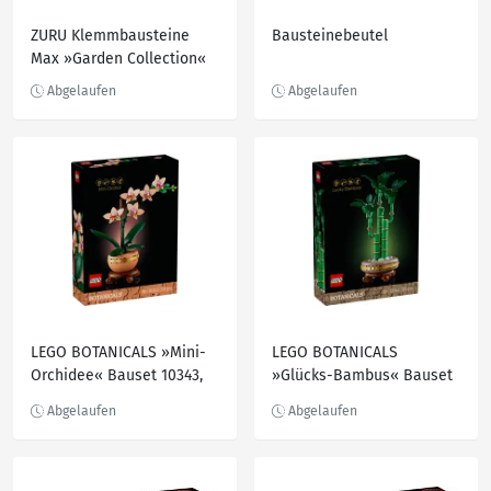
ZURU Klemmbausteine
Bausteinebeutel
Max »Garden Collection«
LEGO BOTANICALS »Mini-
LEGO BOTANICALS
Orchidee« Bauset 10343,
»Glücks-Bambus« Bauset
274-teilig
10344, 325-teilig