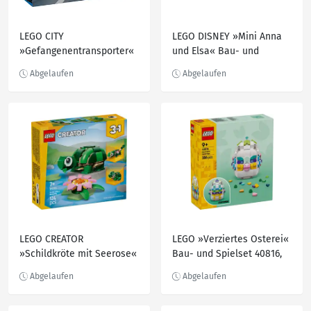
LEGO CITY
LEGO DISNEY »Mini Anna
»Gefangenentransporter«
und Elsa« Bau- und
Bauset 60479, 198-teilig
Spielset 43284, 65-teilig
LEGO CREATOR
LEGO »Verziertes Osterei«
»Schildkröte mit Seerose«
Bau- und Spielset 40816,
3-in-1-Set 31377, 124-teilig
386-teilig