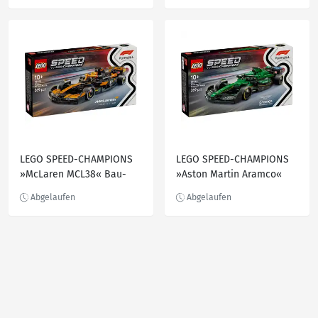
LEGO SPEED-CHAMPIONS
LEGO SPEED-CHAMPIONS
»McLaren MCL38« Bau-
»Aston Martin Aramco«
und Spielset 77251, 269-
Bau- und Spielset 77245,
teilig
269-teilig