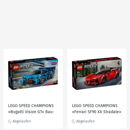
LEGO SPEED CHAMPIONS
LEGO SPEED CHAMPIONS
»Bugatti Vision GT« Bau-
»Ferrari SF90 XX Stradale«
und Spielset 77253, 284-
Bau- und Spielset 77254,
teilig
339-teilig