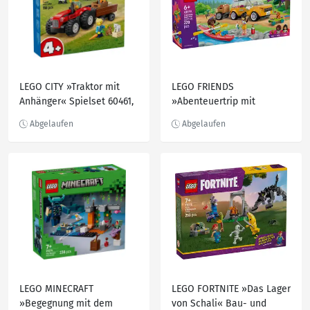
LEGO CITY »Traktor mit
LEGO FRIENDS
Anhänger« Spielset 60461,
»Abenteuertrip mit
116-teilig
Freunden« Bauset 42659,
220-teilig
LEGO MINECRAFT
LEGO FORTNITE »Das Lager
»Begegnung mit dem
von Schali« Bau- und