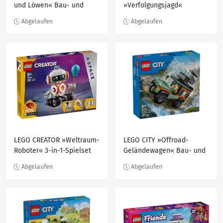
und Löwen« Bau- und
»Verfolgungsjagd«
Spielset 10442, 10-teilig
Spielset 60455, 65-teilig
LEGO CREATOR »Weltraum-
LEGO CITY »Offroad-
Roboter« 3-in-1-Spielset
Geländewagen« Bau- und
31164, 281-teilig
Spielset 60447, 221-teilig