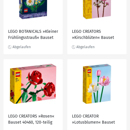
LEGO BOTANICALS »Kleiner
LEGO CREATORS
Frühlingsstrauß« Bauset
»Kirschblüten« Bauset
11508, 133-teilig
40725, 430-teilig
LEGO CREATORS »Rosen«
LEGO CREATOR
Bauset 40460, 120-teilig
»Lotusblumen« Bauset
40647, 220-teilig