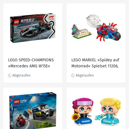
LEGO SPEED-CHAMPIONS
LEGO MARVEL »Spidey auf
»Mercedes AMG W15E«
Motorrad« Spielset 11206,
Bau- und Spielset 77244,
61-teilig
267-teilig