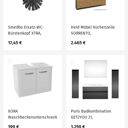
Smedbo Ersatz-WC-
Held Möbel Küchenzeile
Bürstenkopf XTRA,
SORRENTO,
Kunststoff
Holznachbildung
17,45 €
2.465 €
XORA
Puris Badkombination
Waschbeckenunterschrank
GET2YOU 21,
2-trg. SERIE 3006,
Holznachbildung
199 €
1.259 €