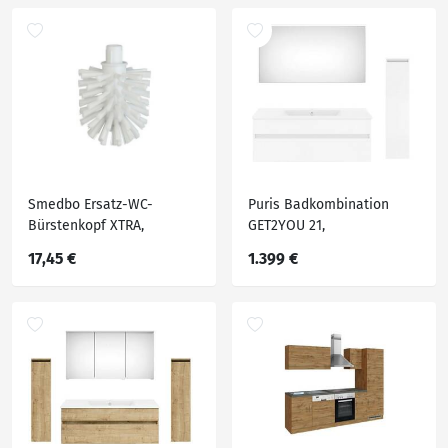
Smedbo Ersatz-WC-
Puris Badkombination
Bürstenkopf XTRA,
GET2YOU 21,
Kunststoff
Holznachbildung
17,45 €
1.399 €