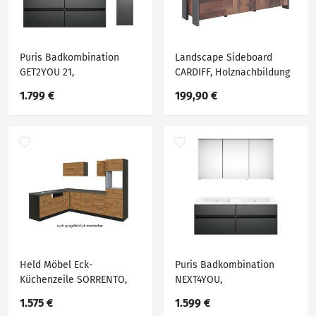
Puris Badkombination
Landscape Sideboard
GET2YOU 21,
CARDIFF, Holznachbildung
Holznachbildung
1.799 €
199,90 €
Held Möbel Eck-
Puris Badkombination
Küchenzeile SORRENTO,
NEXT4YOU,
Holznachbildung
Holznachbildung
1.575 €
1.599 €