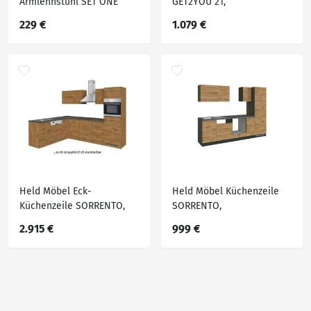
Armlehnstuhl SET ONE
GET2YOU 21,
FRISCO, Cord
Holznachbildung
229 €
1.079 €
Held Möbel Eck-
Held Möbel Küchenzeile
Küchenzeile SORRENTO,
SORRENTO,
Holznachbildung
Holznachbildung
2.915 €
999 €