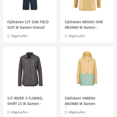
Fjällräven S/F SUN FIELD
Fjällräven ABISKO HIKE
SUIT W Damen Overall
ANORAK W Damen -
NAVY
Softshelljacke
S/F RIDER' S FLANNEL
Fjällräven VARDAG
SHIRT LS W Damen -
ANORAK W Damen
Outdoor Bluse
Übergangsjacke MAIS
YELLOW-ALOE GREEN