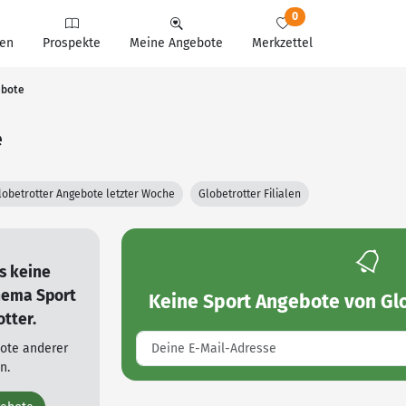
0
en
Prospekte
Meine Angebote
Merkzettel
ebote
e
lobetrotter Angebote letzter Woche
Globetrotter Filialen
es keine
hema Sport
Keine
Sport Angebote von Gl
otter.
bote anderer
n.