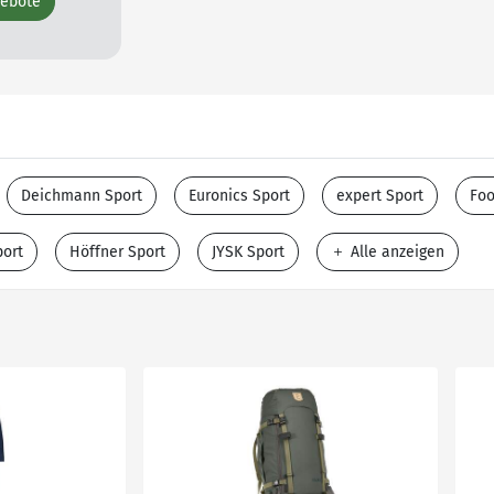
gebote
Deichmann Sport
Euronics Sport
expert Sport
Foo
ort
Höffner Sport
JYSK Sport
Alle anzeigen