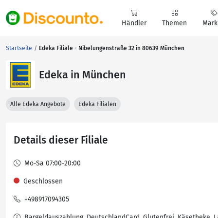
Händler
Themen
Mark
Startseite
Edeka Filiale - Nibelungenstraße 32 in 80639 München
Edeka in München
Alle Edeka Angebote
Edeka Filialen
Details dieser Filiale
Mo-Sa 07:00-20:00
Geschlossen
+498917094305
Bargeldauszahlung, DeutschlandCard, Glutenfrei, Käsetheke, L