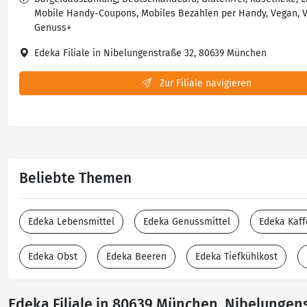
Mobile Handy-Coupons, Mobiles Bezahlen per Handy, Vegan, V
Genuss+
Edeka Filiale in Nibelungenstraße 32, 80639 München
Zur Filiale navigieren
Beliebte Themen
Edeka Lebensmittel
Edeka Genussmittel
Edeka Kaff
Edeka Obst
Edeka Beeren
Edeka Tiefkühlkost
Edeka Filiale in 80639 München, Nibelungen