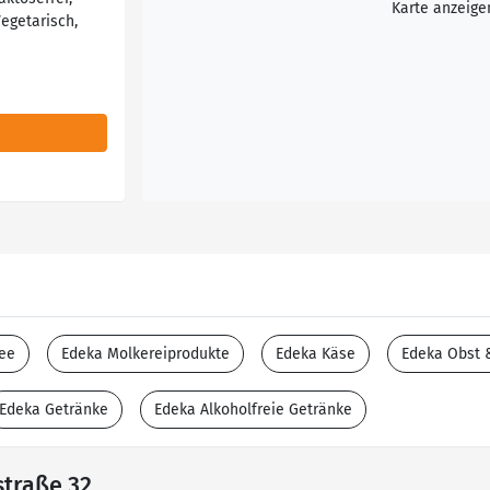
Karte anzeige
egetarisch,
ee
Edeka Molkereiprodukte
Edeka Käse
Edeka Obst
Edeka Getränke
Edeka Alkoholfreie Getränke
straße 32