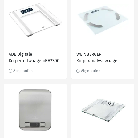
ADE Digitale
WEINBERGER
Körperfettwaage »BA2300-
Körperanalysewaage
2 Ines«
Bluetooth® »45514«