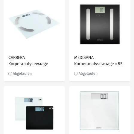
CARRERA
MEDISANA
Körperanalysewaage
Körperanalysewaage »BS
»45948«
A45 connect«