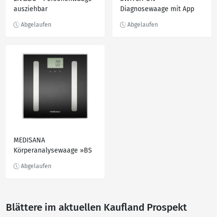
ausziehbar
Diagnosewaage mit App
»SBF 77«
MEDISANA
Körperanalysewaage »BS
A45 connect«
Blättere im aktuellen Kaufland Prospekt