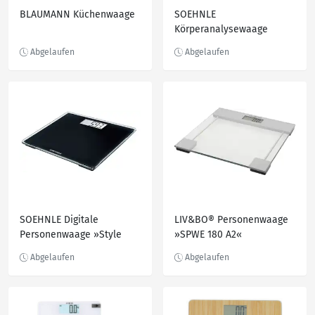
BLAUMANN Küchenwaage
SOEHNLE
Körperanalysewaage
»Shape Sense Control
200«
SOEHNLE Digitale
LIV&BO® Personenwaage
Personenwaage »Style
»SPWE 180 A2«
Sense Compact 100«