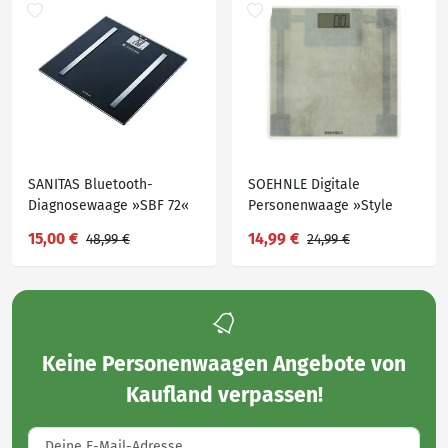
SANITAS Bluetooth-
SOEHNLE Digitale
Diagnosewaage »SBF 72«
Personenwaage »Style
Sense Compact 300«
15,00 €
14,99 €
48,99 €
24,99 €
Keine
Personenwaagen Angebote von
Kaufland
verpassen!