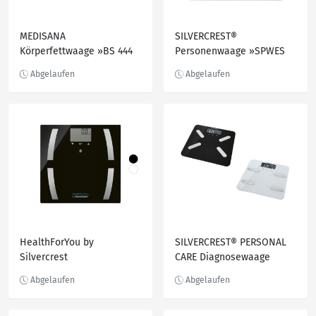
MEDISANA
SILVERCREST®
Körperfettwaage »BS 444
Personenwaage »SPWES
Connect«, mit App
180 A3«, Edelstahl
HealthForYou by
SILVERCREST® PERSONAL
Silvercrest
CARE Diagnosewaage
Diagnosewaage, mit
»SPWD 180 l1«, max. 180
Bluetooth®
kg