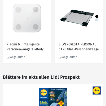
Xiaomi Mi Intelligente
SILVERCREST® PERSONAL
Personenwaage 2 »Body
CARE Glas-Personenwaage
Composition«, aus Glas,
»SPWE 180 A2« mit Step-
mit Analysefunktion
on-Funktion
Blättere im aktuellen Lidl Prospekt