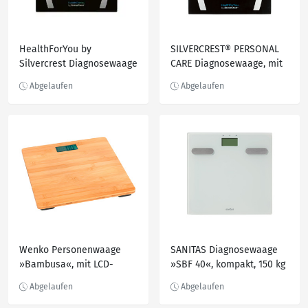
HealthForYou by
SILVERCREST® PERSONAL
Silvercrest Diagnosewaage
CARE Diagnosewaage, mit
»SBF 77«, mit App, 30
„HealthForYou“-App, 30
Messwerte
Messwerte
Wenko Personenwaage
SANITAS Diagnosewaage
»Bambusa«, mit LCD-
»SBF 40«, kompakt, 150 kg
Display