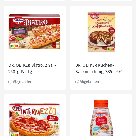
DR. OETKER Bistro, 2 St. =
DR. OETKER Kuchen-
250-g-Packg.
Backmischung, 385 - 670-
g-Packg.