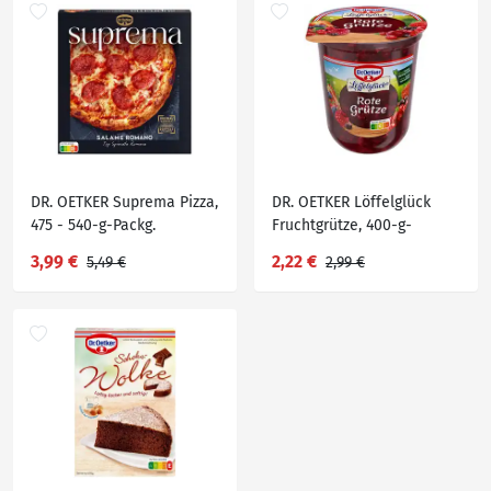
DR. OETKER Suprema Pizza,
DR. OETKER Löffelglück
475 - 540-g-Packg.
Fruchtgrütze, 400-g-
Becher
3,99 €
2,22 €
5,49 €
2,99 €