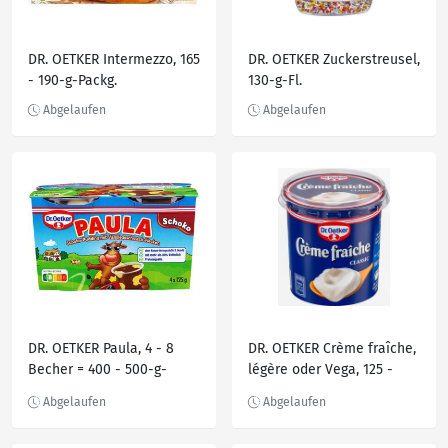
DR. OETKER Intermezzo, 165
DR. OETKER Zuckerstreusel,
- 190-g-Packg.
130-g-Fl.
DR. OETKER Paula, 4 - 8
DR. OETKER Crème fraîche,
Becher = 400 - 500-g-
légère oder Vega, 125 -
Packg.
150-g-Becher oder 250-ml-
Becher