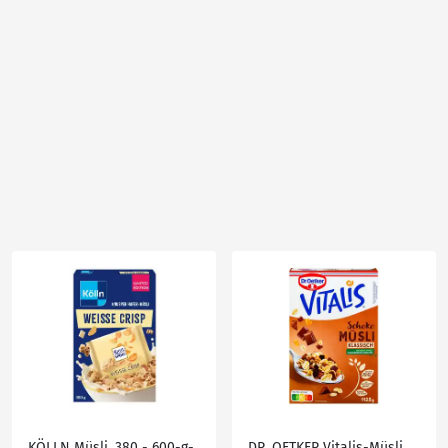
KÖLLN Müsli, 380 - 600-g-
DR. OETKER Vitalis-Müsli,