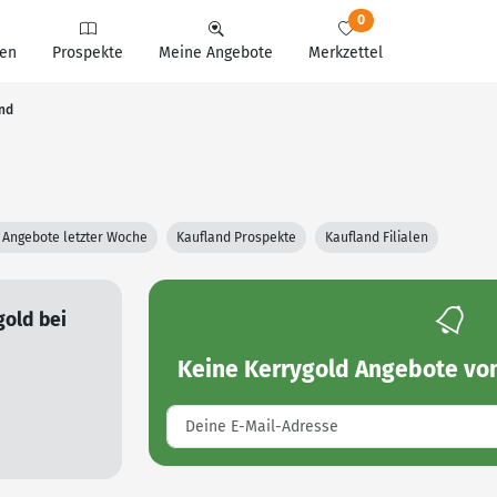
0
en
Prospekte
Meine Angebote
Merkzettel
and
 Angebote letzter Woche
Kaufland Prospekte
Kaufland Filialen
gold bei
Keine
Kerrygold Angebote vo