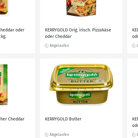
Cheddar oder
KERRYGOLD Orig. irisch. Pizzakäse
KE
ckg.
oder Cheddar
od
cher Cheddar
KERRYGOLD Butter
KE
od