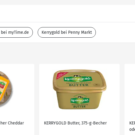
d bei myTime.de
Kerrygold bei Penny Markt
cher Cheddar
KERRYGOLD Butter, 375-g-Becher
KE
od