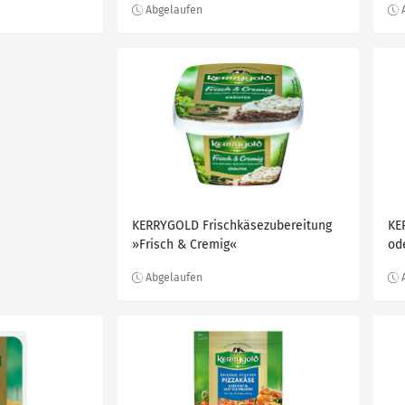
KERRYGOLD Frischkäsezubereitung
KE
»Frisch & Cremig«
od