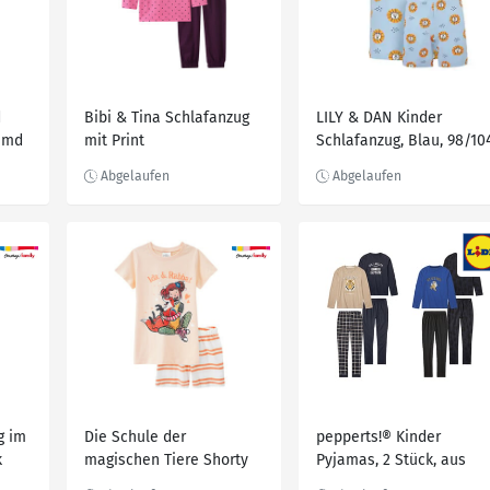
d
Bibi & Tina Schlafanzug
LILY & DAN Kinder
emd
mit Print
Schlafanzug, Blau, 98/10
g im
Die Schule der
pepperts!® Kinder
k
magischen Tiere Shorty
Pyjamas, 2 Stück, aus
APRICOT
reiner Bio-Baumwolle