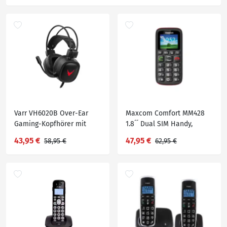
Varr VH6020B Over-Ear
Maxcom Comfort MM428
Gaming-Kopfhörer mit
1.8´´ Dual SIM Handy,
Mikrofon und LED-
Mobiltelefon
43,95 €
47,95 €
58,95 €
62,95 €
Hintergrundbeleuchtung
Schwarz