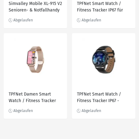
Simvalley Mobile XL-915 V2
TPFNet Smart Watch /
Senioren- & Notfallhandy
Fitness Tracker IP67 für
Damen & Herren - Silikon
Armband - Android & IOS -
Schwarz
TPFNet Damen Smart
TPFNet Smart Watch /
Watch / Fitness Tracker
Fitness Tracker IP67 -
IP68 - Milanaise Armband
Kunstleder Armband -
- Android & IOS - Silber
Android & IOS - Braun