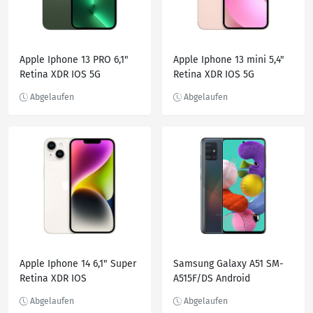
Apple Iphone 13 PRO 6,1"
Apple Iphone 13 mini 5,4"
Retina XDR IOS 5G
Retina XDR IOS 5G
Smartphone A2638 4K IP68
Smartphone A2628 4K IP68
alle Farben
alle Farben
Apple Iphone 14 6,1" Super
Samsung Galaxy A51 SM-
Retina XDR IOS
A515F/DS Android
Smartphone Handy 128GB
Smartphone 16.4cm 6.5"
256GB 512GB
128GB 4GB DualSIM