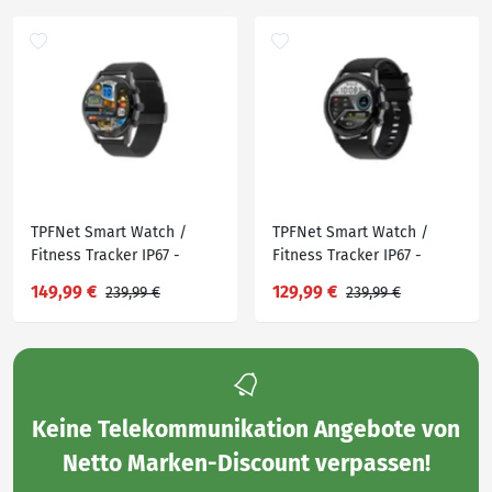
TPFNet Smart Watch /
TPFNet Smart Watch /
Fitness Tracker IP67 -
Fitness Tracker IP67 -
Milanaise Armband -
Silikon Armband - Android
149,99 €
129,99 €
239,99 €
239,99 €
Android & IOS - Silber
& IOS - Schwarz / Schwarz
Keine
Telekommunikation Angebote von
Netto Marken-Discount
verpassen!