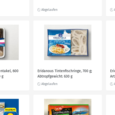
ntakel, 600
Eridanous Tintenfischringe, 700 g;
Er
0 g
Abtropfgewicht: 630 g
Art