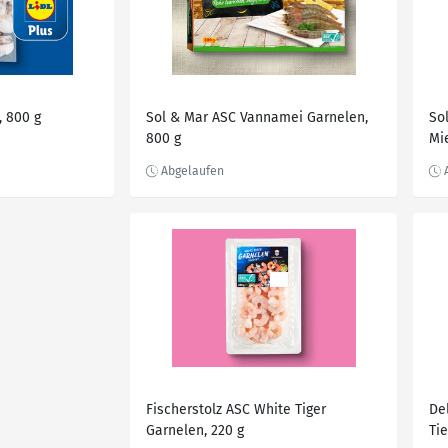
, 800 g
Sol & Mar ASC Vannamei Garnelen,
So
800 g
Mi
g; 
Fischerstolz ASC White Tiger
De
Garnelen, 220 g
Ti