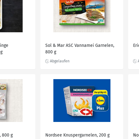
ringe
Sol & Mar ASC Vannamei Garnelen,
Er
 g
800 g
, 800 g
Nordsee Knuspergarnelen, 200 g
No