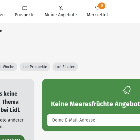
0
en
Prospekte
Meine Angebote
Merkzettel
te
e
ter Woche
Lidl Prospekte
Lidl Filialen
es keine
m Thema
Keine
Meeresfrüchte Angebot
bei Lidl.
bote anderer
n.