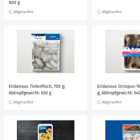
800 g
Eridanous Tintenfisch, 700 g;
Eridanous Octopus-Te
Abtropfgewicht: 630 g
g; Abtropfgewicht: 54