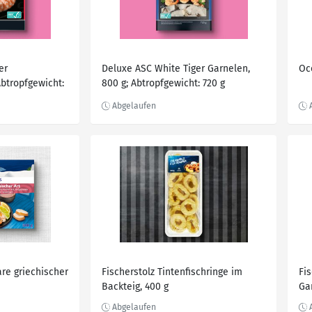
er
Deluxe ASC White Tiger Garnelen,
Oc
Abtropfgewicht:
800 g; Abtropfgewicht: 720 g
are griechischer
Fischerstolz Tintenfischringe im
Fis
Backteig, 400 g
Ga