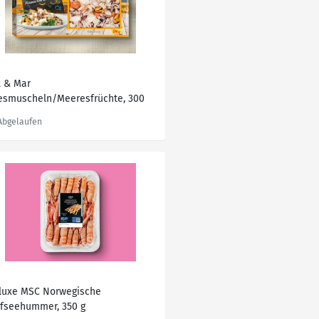
l & Mar
esmuscheln/Meeresfrüchte, 300
Abtropfgewicht: 270 g
luxe MSC Norwegische
efseehummer, 350 g