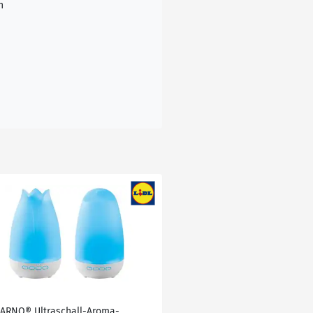
n
VARNO® Ultraschall-Aroma-