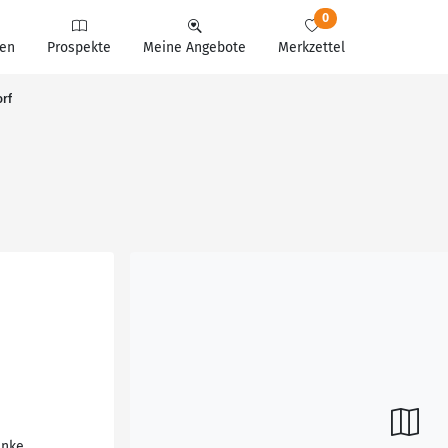
0
en
Prospekte
Meine Angebote
Merkzettel
orf
änke