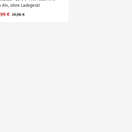
4 A1«, ohne Ladegerät
,99 €
39,98 €