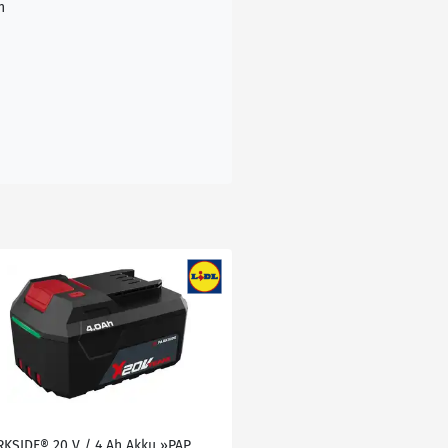
n
RKSIDE® 20 V / 4 Ah Akku »PAP