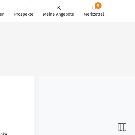
0
en
Prospekte
Meine Angebote
Merkzettel
änke