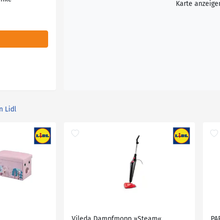
Karte anzeige
n Lidl
Vileda Dampfmopp »Steam«
PA