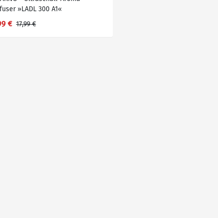
ffuser »LADL 300 A1«
99 €
17,99 €