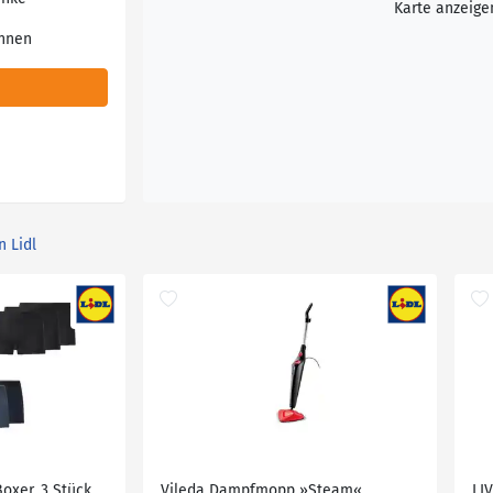
Karte anzeige
unnen
n Lidl
oxer, 3 Stück
Vileda Dampfmopp »Steam«
LI