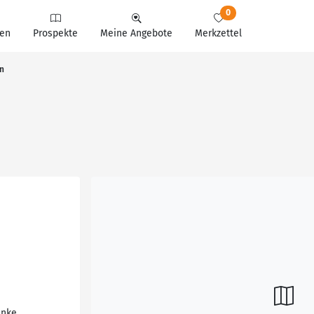
0
en
Prospekte
Meine Angebote
Merkzettel
en
änke