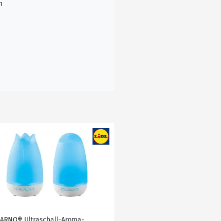
n
VARNO® Ultraschall-Aroma-