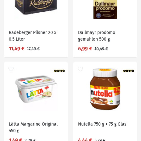
Radeberger Pilsner 20 x
Dallmayr prodomo
0,5 Liter
gemahlen 500 g
11,49 €
6,99 €
17,49 €
10,49 €
Lätta Margarine Original
Nutella 750 g + 75 g Glas
450 g
1,49 €
4,44 €
2,29 €
5,79 €